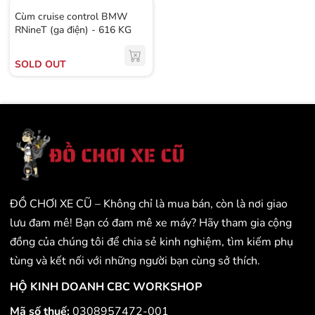
Cùm cruise control BMW
RNineT (ga điện) - 616 KG
SOLD OUT
ĐỒ CHƠI XE CŨ – Không chỉ là mua bán, còn là nơi giao
lưu đam mê! Bạn có đam mê xe máy? Hãy tham gia cộng
đồng của chúng tôi để chia sẻ kinh nghiệm, tìm kiếm phụ
tùng và kết nối với những người bạn cùng sở thích.
HỘ KINH DOANH CBC WORKSHOP
Mã số thuế:
0308957472-001