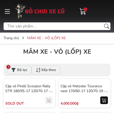
Trang chủ
MÂM XE - VỎ (LỐP) XE
MÂM XE - VỎ (LỐP) XE
0
Bộ lọc
Xếp theo
Cặp vỏ Pirelli Scorpion Rally
Cặp vỏ Metzeler Tourance
STR 180/55-17 120/70-17 -
next 170/60-17 120/70-19 -
623 KG
622 KG
SOLD OUT
4.000.000₫