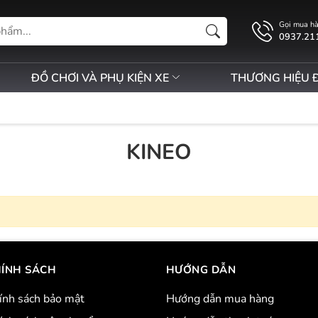
Gọi mua h
0937.21
ĐỒ CHƠI VÀ PHỤ KIỆN XE
THƯƠNG HIỆU 
KINEO
ÍNH SÁCH
HƯỚNG DẪN
ính sách bảo mật
Hướng dẫn mua hàng