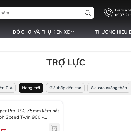
Gọi mua h
0937.21
ĐỒ CHƠI VÀ PHỤ KIỆN XE
THƯƠNG HIỆU 
TRỢ LỰC
ên Z-A
Hàng mới
Giá thấp đến cao
Giá cao xuống thấp
yper Pro RSC 75mm kèm pát
ph Speed Twin 900 -