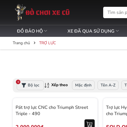
ĐỒ BẢO HỘ
XE ĐÃ QUA SỬ DỤNG
Trang chủ
TRỢ LỰC
0
Xếp theo
Bộ lọc
Mặc định
Tên A-Z
T
Pát trợ lực CNC cho Triumph Street
Trợ lực H
Triple - 490
cho Trium
571KG