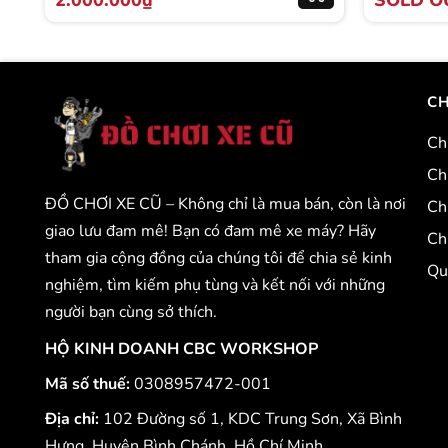
2.000.000₫
SOLD O
CH
Ch
Ch
ĐỒ CHƠI XE CŨ – Không chỉ là mua bán, còn là nơi
Ch
giao lưu đam mê! Bạn có đam mê xe máy? Hãy
Ch
tham gia cộng đồng của chúng tôi để chia sẻ kinh
Qu
nghiệm, tìm kiếm phụ tùng và kết nối với những
người bạn cùng sở thích.
HỘ KINH DOANH CBC WORKSHOP
Mã số thuế:
0308957472-001
Địa chỉ:
102 Đường số 1, KDC Trung Sơn, Xã Bình
Hưng, Huyện Bình Chánh, Hồ Chí Minh