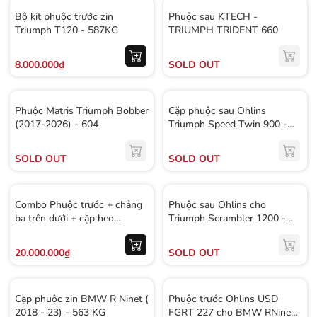
Bộ kit phuộc trước zin
Phuộc sau KTECH -
Triumph T120 - 587KG
TRIUMPH TRIDENT 660
8.000.000₫
SOLD OUT
Phuộc Matris Triumph Bobber
Cặp phuộc sau Ohlins
(2017-2026) - 604
Triumph Speed Twin 900 -
568KG
SOLD OUT
SOLD OUT
Combo Phuộc trước + chảng
Phuộc sau Ohlins cho
ba trên dưới + cặp heo
Triumph Scrambler 1200 -
brembo - 349
608KG
20.000.000₫
SOLD OUT
Cặp phuộc zin BMW R Ninet (
Phuộc trước Ohlins USD
2018 - 23) - 563 KG
FGRT 227 cho BMW RNineT