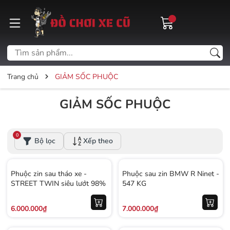
Trang chủ
GIẢM SỐC PHUỘC
GIẢM SỐC PHUỘC
0
Bộ lọc
Xếp theo
Phuộc zin sau tháo xe -
Phuộc sau zin BMW R Ninet -
STREET TWIN siêu lướt 98%
547 KG
6.000.000₫
7.000.000₫