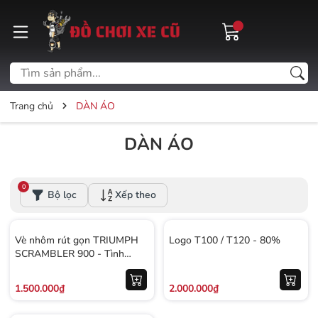
Trang chủ
DÀN ÁO
DÀN ÁO
0
Bộ lọc
Xếp theo
Vè nhôm rút gọn TRIUMPH
Logo T100 / T120 - 80%
SCRAMBLER 900 - Tình
trạng 70%
1.500.000₫
2.000.000₫