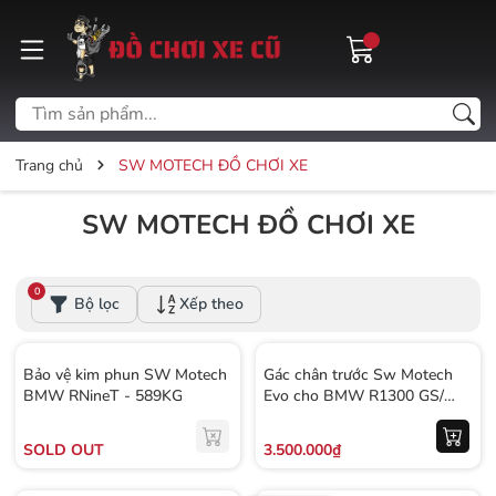
Trang chủ
SW MOTECH ĐỒ CHƠI XE
SW MOTECH ĐỒ CHƠI XE
0
Bộ lọc
Xếp theo
Bảo vệ kim phun SW Motech
Gác chân trước Sw Motech
BMW RNineT - 589KG
Evo cho BMW R1300 GS/
GSA - 666KG
SOLD OUT
3.500.000₫