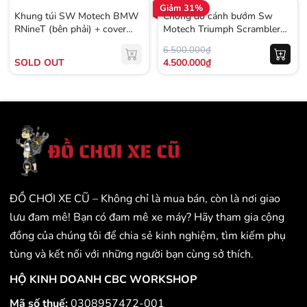
Giảm 31%
Khung túi SW Motech BMW
Chống đổ cánh bướm Sw
RNineT (bên phải) + cover
Motech Triumph Scrambler
plate - 590KG
1200 - 607KG
6.500.000₫
SOLD OUT
4.500.000₫
ĐỒ CHƠI XE CŨ – Không chỉ là mua bán, còn là nơi giao
lưu đam mê! Bạn có đam mê xe máy? Hãy tham gia cộng
đồng của chúng tôi để chia sẻ kinh nghiệm, tìm kiếm phụ
tùng và kết nối với những người bạn cùng sở thích.
HỘ KINH DOANH CBC WORKSHOP
Mã số thuế:
0308957472-001