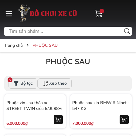
Trang chủ
PHUỘC SAU
PHUỘC SAU
0
Bộ lọc
Xếp theo
Phuộc zin sau tháo xe -
Phuộc sau zin BMW R Ninet -
STREET TWIN siêu lướt 98%
547 KG
6.000.000₫
7.000.000₫