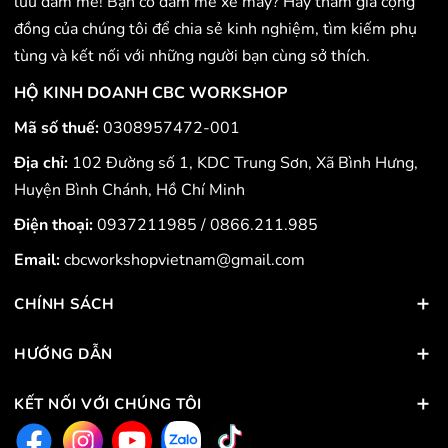
lưu đam mê! Bạn có đam mê xe máy? Hãy tham gia cộng
đồng của chúng tôi để chia sẻ kinh nghiệm, tìm kiếm phụ
tùng và kết nối với những người bạn cùng sở thích.
HỘ KINH DOANH CBC WORKSHOP
Mã số thuế:
0308957472-001
Địa chỉ:
102 Đường số 1, KDC Trung Sơn, Xã Bình Hưng,
Huyện Bình Chánh, Hồ Chí Minh
Điện thoại:
0937211985
/
0866.211.985
Email:
cbcworkshopvietnam@gmail.com
CHÍNH SÁCH
HƯỚNG DẪN
KẾT NỐI VỚI CHÚNG TÔI