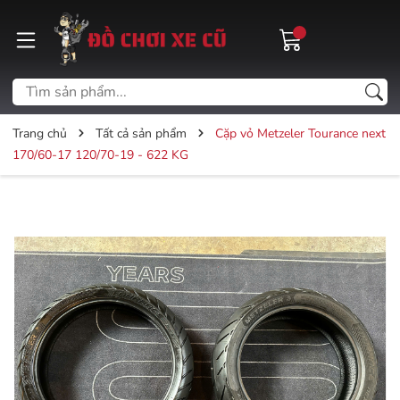
Trang chủ
Tất cả sản phẩm
Cặp vỏ Metzeler Tourance next
170/60-17 120/70-19 - 622 KG