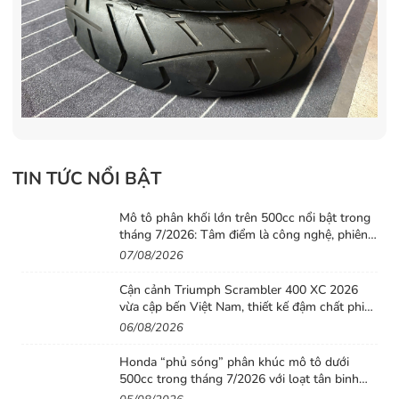
TIN TỨC NỔI BẬT
Mô tô phân khối lớn trên 500cc nổi bật trong
tháng 7/2026: Tâm điểm là công nghệ, phiên
bản giới hạn và những cấu hình “đỉnh”
07/08/2026
Cận cảnh Triumph Scrambler 400 XC 2026
vừa cập bến Việt Nam, thiết kế đậm chất phiêu
lưu cùng mức giá dễ tiếp cận
06/08/2026
Honda “phủ sóng” phân khúc mô tô dưới
500cc trong tháng 7/2026 với loạt tân binh
đáng chú ý