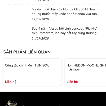
05/08/2026
Mê dáng cổ điển của Honda CB350 H’Ness
nhưng muốn máy khỏe hơn? Honda vừa tung
ra lời giải với CB500 mới
29/07/2026
Sau 4 năm, Vespa hồi sinh concept “Pic Nic”
trên Primavera, lần này bắt tay cùng thương
hiệu thời trang Gigi
24/07/2026
SẢN PHẨM LIÊN QUAN
Công tắc chỉnh đèn TUN 80%
Nón HEDON MOONLIGHT 
lướt 99%
Liên hệ
Liên hệ