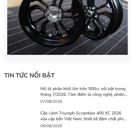
TIN TỨC NỔI BẬT
Mô tô phân khối lớn trên 500cc nổi bật trong
tháng 7/2026: Tâm điểm là công nghệ, phiên
bản giới hạn và những cấu hình “đỉnh”
07/08/2026
Cận cảnh Triumph Scrambler 400 XC 2026
vừa cập bến Việt Nam, thiết kế đậm chất phiêu
lưu cùng mức giá dễ tiếp cận
06/08/2026