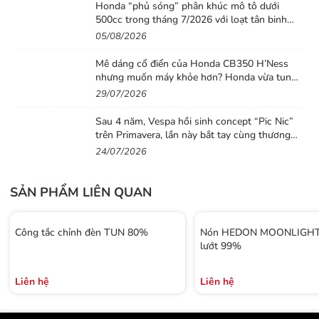
Honda “phủ sóng” phân khúc mô tô dưới
500cc trong tháng 7/2026 với loạt tân binh
đáng chú ý
05/08/2026
Mê dáng cổ điển của Honda CB350 H’Ness
nhưng muốn máy khỏe hơn? Honda vừa tung
ra lời giải với CB500 mới
29/07/2026
Sau 4 năm, Vespa hồi sinh concept “Pic Nic”
trên Primavera, lần này bắt tay cùng thương
hiệu thời trang Gigi
24/07/2026
SẢN PHẨM LIÊN QUAN
Công tắc chỉnh đèn TUN 80%
Nón HEDON MOONLIGHT 
lướt 99%
Liên hệ
Liên hệ