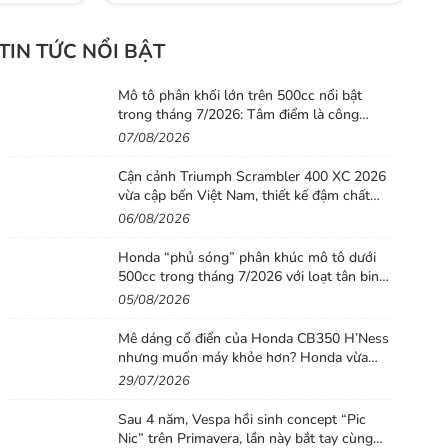
TIN TỨC NỔI BẬT
Mô tô phân khối lớn trên 500cc nổi bật
trong tháng 7/2026: Tâm điểm là công
nghệ, phiên bản giới hạn và những cấu hình
07/08/2026
“đỉnh”
Cận cảnh Triumph Scrambler 400 XC 2026
vừa cập bến Việt Nam, thiết kế đậm chất
phiêu lưu cùng mức giá dễ tiếp cận
06/08/2026
Honda “phủ sóng” phân khúc mô tô dưới
500cc trong tháng 7/2026 với loạt tân binh
đáng chú ý
05/08/2026
Mê dáng cổ điển của Honda CB350 H’Ness
nhưng muốn máy khỏe hơn? Honda vừa
tung ra lời giải với CB500 mới
29/07/2026
Sau 4 năm, Vespa hồi sinh concept “Pic
Nic” trên Primavera, lần này bắt tay cùng