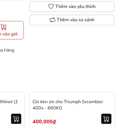
Thêm vào yêu thích
Thêm vào so sánh
 vào giỏ
ua hàng
RNinet (1
Còi kèn zin cho Triumph Scrambler
C
400x - 660KG
T
400.000₫
5