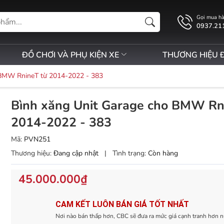
Gọi mua h
0937.21
ĐỒ CHƠI VÀ PHỤ KIỆN XE
THƯƠNG HIỆU 
 BMW RnineT từ 2014-2022 - 383
Bình xăng Unit Garage cho BMW Rn
2014-2022 - 383
Mã:
PVN251
Thương hiệu:
Đang cập nhật
|
Tình trạng:
Còn hàng
45.000.000₫
CAM KẾT LUÔN BÁN GIÁ TỐT NHẤT
Nơi nào bán thấp hơn, CBC sẽ đưa ra mức giá cạnh tranh hơn n