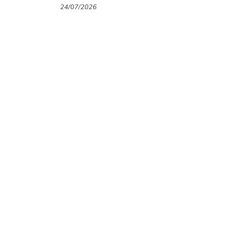
thương hiệu thời trang Gigi
24/07/2026