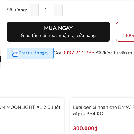
Số lượng:
-
+
MUA NGAY
Giao tận nơi hoặc nhận tại cửa hàng
Thêm
Gọi
0937.211.985
để được tư vấn m
Chat tư vấn ngay
N MOONLIGHT XL 2.0 lướt
Lưới đèn xi nhan cho BMW 
cặp) - 354 KG
300.000₫