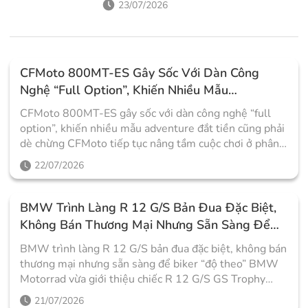
loạt touring sơn thủ công cực độc
23/07/2026
CFMoto 800MT-ES Gây Sốc Với Dàn Công
Nghệ “full Option”, Khiến Nhiều Mẫu
Adventure Đắt Tiền Cũng Phải Dè Chừng
CFMoto 800MT-ES gây sốc với dàn công nghệ “full
option”, khiến nhiều mẫu adventure đắt tiền cũng phải
dè chừng CFMoto tiếp tục nâng tầm cuộc chơi ở phân
khúc adventure khi công bố loạt trang bị trên 800MT-
22/07/2026
ES. Từ hệ thống treo điện tử, radar hỗ trợ lái đến loạt
công nghệ an toàn của Bosch, mẫu xe này sở hữu cấu
hình thường chỉ xuất hiện trên các dòng adventure cao
BMW Trình Làng R 12 G/S Bản Đua Đặc Biệt,
cấp nhưng lại có mức giá dễ tiếp cận hơn rất nhiều. Sau
Không Bán Thương Mại Nhưng Sẵn Sàng Để
lần đầu xuất hiện tại triển lãm EICMA 2025, CFMoto
Biker "độ Theo"
BMW trình làng R 12 G/S bản đua đặc biệt, không bán
đã chính thức hé lộ đầy đủ gói công nghệ của 800MT-
thương mại nhưng sẵn sàng để biker “độ theo” BMW
ES. Đây là phiên bản cao cấp nhất trong gia đình
Motorrad vừa giới thiệu chiếc R 12 G/S GS Trophy
800MT, hướng đến những biker đam mê touring
Competition Bike dành riêng cho giải BMW Motorrad
đường dài với hàng loạt trang bị hiện đại nhưng vẫn giữ
21/07/2026