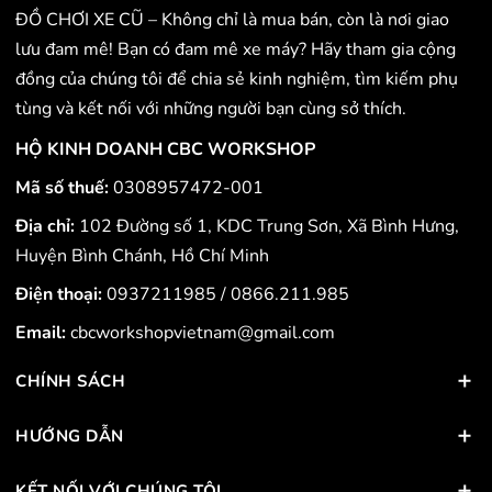
là mẫu xe mang tính trưng bày và tôn vinh hai biểu
ĐỒ CHƠI XE CŨ – Không chỉ là mua bán, còn là nơi giao
tượng nước Ý, không được sản xuất thương mại hay
lưu đam mê! Bạn có đam mê xe máy? Hãy tham gia cộng
bán ra thị trường. Nguồn: nghenhinvietnam.vn
đồng của chúng tôi để chia sẻ kinh nghiệm, tìm kiếm phụ
tùng và kết nối với những người bạn cùng sở thích.
HỘ KINH DOANH CBC WORKSHOP
Mã số thuế:
0308957472-001
Địa chỉ:
102 Đường số 1, KDC Trung Sơn, Xã Bình Hưng,
Huyện Bình Chánh, Hồ Chí Minh
Điện thoại:
0937211985
/
0866.211.985
Email:
cbcworkshopvietnam@gmail.com
CHÍNH SÁCH
HƯỚNG DẪN
KẾT NỐI VỚI CHÚNG TÔI