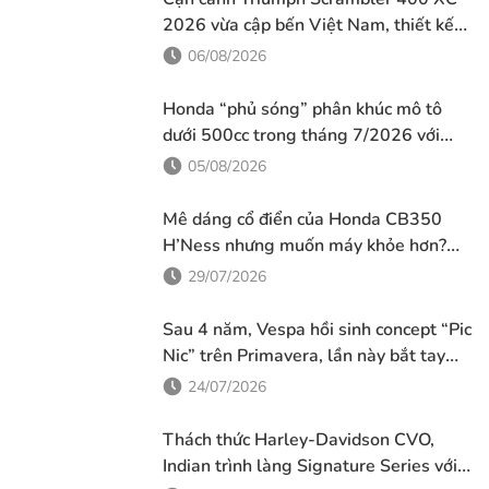
làng những phiên bản nâng cấp đáng giá và các mẫu đặc
2026 vừa cập bến Việt Nam, thiết kế
biệt hướng tới người chơi đam mê hiệu năng, độ hiếm cũng
đậm chất phiêu lưu cùng mức giá dễ
06/08/2026
như giá...
tiếp cận
Honda “phủ sóng” phân khúc mô tô
dưới 500cc trong tháng 7/2026 với
loạt tân binh đáng chú ý
05/08/2026
Mê dáng cổ điển của Honda CB350
H’Ness nhưng muốn máy khỏe hơn?
Honda vừa tung ra lời giải với CB500
29/07/2026
mới
Sau 4 năm, Vespa hồi sinh concept “Pic
Nic” trên Primavera, lần này bắt tay
cùng thương hiệu thời trang Gigi
24/07/2026
Thách thức Harley-Davidson CVO,
Indian trình làng Signature Series với