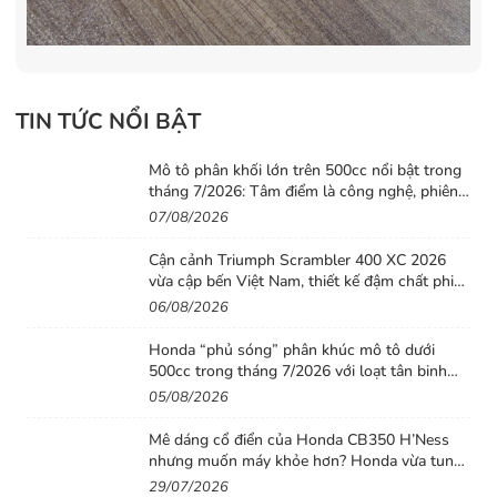
TIN TỨC NỔI BẬT
Mô tô phân khối lớn trên 500cc nổi bật trong
tháng 7/2026: Tâm điểm là công nghệ, phiên
bản giới hạn và những cấu hình “đỉnh”
07/08/2026
Cận cảnh Triumph Scrambler 400 XC 2026
vừa cập bến Việt Nam, thiết kế đậm chất phiêu
lưu cùng mức giá dễ tiếp cận
06/08/2026
Honda “phủ sóng” phân khúc mô tô dưới
500cc trong tháng 7/2026 với loạt tân binh
đáng chú ý
05/08/2026
Mê dáng cổ điển của Honda CB350 H’Ness
nhưng muốn máy khỏe hơn? Honda vừa tung
ra lời giải với CB500 mới
29/07/2026