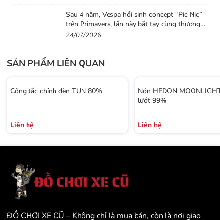
Sau 4 năm, Vespa hồi sinh concept “Pic Nic”
trên Primavera, lần này bắt tay cùng thương
hiệu thời trang Gigi
24/07/2026
SẢN PHẨM LIÊN QUAN
Công tắc chỉnh đèn TUN 80%
Nón HEDON MOONLIGHT 
lướt 99%
Liên hệ
Liên hệ
ĐỒ CHƠI XE CŨ – Không chỉ là mua bán, còn là nơi giao