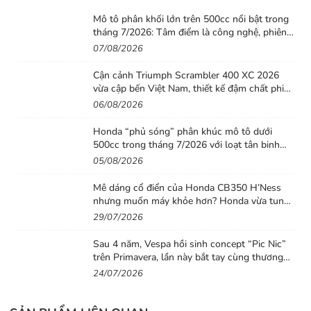
Mô tô phân khối lớn trên 500cc nổi bật trong
tháng 7/2026: Tâm điểm là công nghệ, phiên
bản giới hạn và những cấu hình “đỉnh”
07/08/2026
Cận cảnh Triumph Scrambler 400 XC 2026
vừa cập bến Việt Nam, thiết kế đậm chất phiêu
lưu cùng mức giá dễ tiếp cận
06/08/2026
Honda “phủ sóng” phân khúc mô tô dưới
500cc trong tháng 7/2026 với loạt tân binh
đáng chú ý
05/08/2026
Mê dáng cổ điển của Honda CB350 H’Ness
nhưng muốn máy khỏe hơn? Honda vừa tung
ra lời giải với CB500 mới
29/07/2026
Sau 4 năm, Vespa hồi sinh concept “Pic Nic”
trên Primavera, lần này bắt tay cùng thương
hiệu thời trang Gigi
24/07/2026