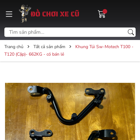
Trang chủ
Tất cả sản phẩm
Khung Túi Sw-Motech T100 -
T120 (Cặp)- 662KG - có bán lẻ