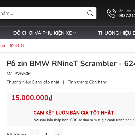
Gọi mua h
0937.21
ĐỒ CHƠI VÀ PHỤ KIỆN XE
THƯƠNG HIỆU 
ler - 624 KG
Pô zin BMW RNineT Scrambler - 62
Mã:
PVN506
Thương hiệu:
Đang cập nhật
|
Tình trạng:
Còn hàng
15.000.000₫
CAM KẾT LUÔN BÁN GIÁ TỐT NHẤT
Nơi nào bán thấp hơn, CBC sẽ đưa ra mức giá cạnh tranh hơn n
Số lượng:
-
+