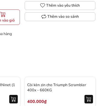
Thêm vào yêu thích
Thêm vào so sánh
 vào giỏ
ua hàng
RNinet (1
Còi kèn zin cho Triumph Scrambler
C
400x - 660KG
T
400.000₫
5