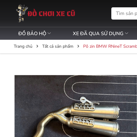
ĐỒ BẢO HỘ
XE ĐÃ QUA SỬ DỤNG
Trang chủ
Tất cả sản phẩm
Pô zin BMW RNineT Scramb