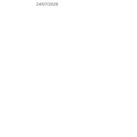
thương hiệu thời trang Gigi
24/07/2026