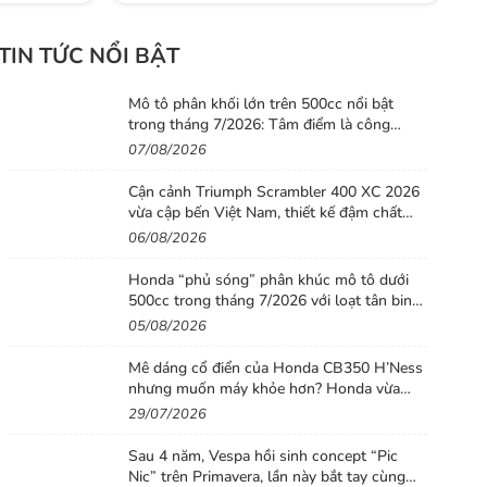
TIN TỨC NỔI BẬT
Mô tô phân khối lớn trên 500cc nổi bật
trong tháng 7/2026: Tâm điểm là công
nghệ, phiên bản giới hạn và những cấu hình
07/08/2026
“đỉnh”
Cận cảnh Triumph Scrambler 400 XC 2026
vừa cập bến Việt Nam, thiết kế đậm chất
phiêu lưu cùng mức giá dễ tiếp cận
06/08/2026
Honda “phủ sóng” phân khúc mô tô dưới
500cc trong tháng 7/2026 với loạt tân binh
đáng chú ý
05/08/2026
Mê dáng cổ điển của Honda CB350 H’Ness
nhưng muốn máy khỏe hơn? Honda vừa
tung ra lời giải với CB500 mới
29/07/2026
Sau 4 năm, Vespa hồi sinh concept “Pic
Nic” trên Primavera, lần này bắt tay cùng