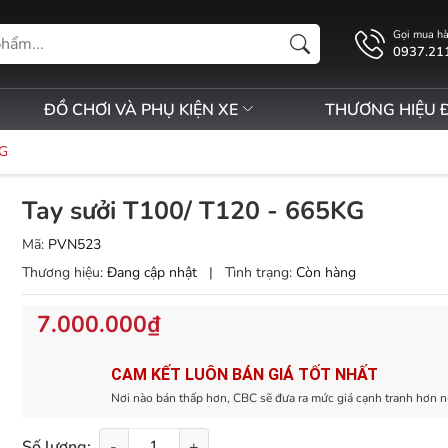
Gọi mua h
0937.21
ĐỒ CHƠI VÀ PHỤ KIỆN XE
THƯƠNG HIỆU 
KG
Tay sưởi T100/ T120 - 665KG
Mã:
PVN523
Thương hiệu:
Đang cập nhật
|
Tình trạng:
Còn hàng
7.000.000₫
CAM KẾT LUÔN BÁN GIÁ TỐT NHẤT
Nơi nào bán thấp hơn, CBC sẽ đưa ra mức giá cạnh tranh hơn n
Số lượng:
-
+