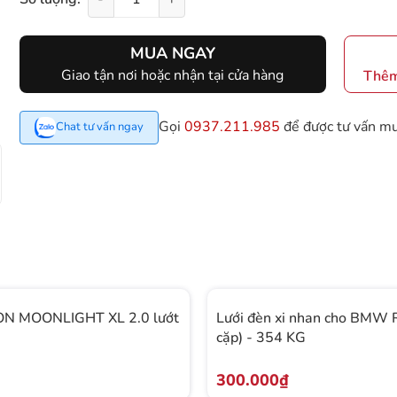
MUA NGAY
Giao tận nơi hoặc nhận tại cửa hàng
Thêm
Gọi
0937.211.985
để được tư vấn m
Chat tư vấn ngay
N MOONLIGHT XL 2.0 lướt
Lưới đèn xi nhan cho BMW 
cặp) - 354 KG
300.000₫