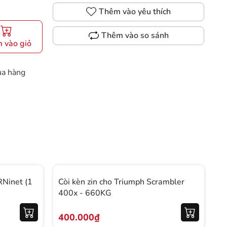
Thêm vào yêu thích
Thêm vào so sánh
 vào giỏ
ua hàng
RNinet (1
Còi kèn zin cho Triumph Scrambler
C
400x - 660KG
T
400.000₫
5