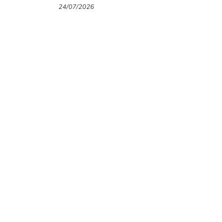
thương hiệu thời trang Gigi
24/07/2026