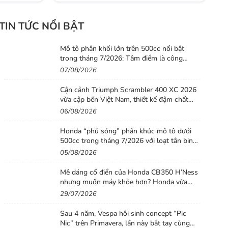
TIN TỨC NỔI BẬT
Mô tô phân khối lớn trên 500cc nổi bật
trong tháng 7/2026: Tâm điểm là công
nghệ, phiên bản giới hạn và những cấu hình
07/08/2026
“đỉnh”
Cận cảnh Triumph Scrambler 400 XC 2026
vừa cập bến Việt Nam, thiết kế đậm chất
phiêu lưu cùng mức giá dễ tiếp cận
06/08/2026
Honda “phủ sóng” phân khúc mô tô dưới
500cc trong tháng 7/2026 với loạt tân binh
đáng chú ý
05/08/2026
Mê dáng cổ điển của Honda CB350 H’Ness
nhưng muốn máy khỏe hơn? Honda vừa
tung ra lời giải với CB500 mới
29/07/2026
Sau 4 năm, Vespa hồi sinh concept “Pic
Nic” trên Primavera, lần này bắt tay cùng