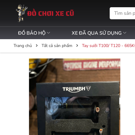
ĐỒ BẢO HỘ
XE ĐÃ QUA SỬ DỤNG
Trang chủ
Tất cả sản phẩm
Tay sưởi T100/ T120 - 665