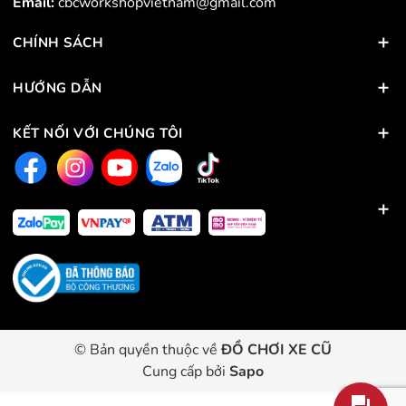
Email:
cbcworkshopvietnam@gmail.com
CHÍNH SÁCH
HƯỚNG DẪN
KẾT NỐI VỚI CHÚNG TÔI
© Bản quyền thuộc về
ĐỒ CHƠI XE CŨ
Cung cấp bởi
Sapo