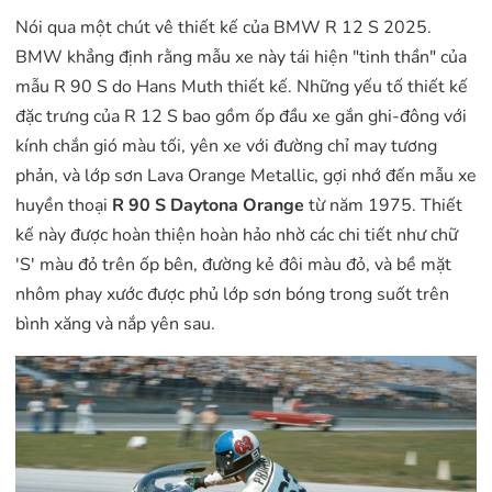
Nói qua một chút vê thiết kế của BMW R 12 S 2025.
BMW khẳng định rằng mẫu xe này tái hiện "tinh thần" của
mẫu R 90 S do Hans Muth thiết kế. Những yếu tố thiết kế
đặc trưng của R 12 S bao gồm ốp đầu xe gắn ghi-đông với
kính chắn gió màu tối, yên xe với đường chỉ may tương
phản, và lớp sơn Lava Orange Metallic, gợi nhớ đến mẫu xe
huyền thoại
R 90 S Daytona Orange
từ năm 1975. Thiết
kế này được hoàn thiện hoàn hảo nhờ các chi tiết như chữ
'S' màu đỏ trên ốp bên, đường kẻ đôi màu đỏ, và bề mặt
nhôm phay xước được phủ lớp sơn bóng trong suốt trên
bình xăng và nắp yên sau.