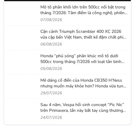
Mô tô phân khối lớn trên 500cc nổi bật trong
tháng 7/2026: Tâm điểm là công nghệ, phiên
bản giới hạn và những cấu hình “đỉnh”
07/08/2026
Cận cảnh Triumph Scrambler 400 XC 2026
vừa cập bến Việt Nam, thiết kế đậm chất phiêu
lưu cùng mức giá dễ tiếp cận
06/08/2026
Honda “phủ sóng” phân khúc mô tô dưới
500cc trong tháng 7/2026 với loạt tân binh
đáng chú ý
05/08/2026
Mê dáng cổ điển của Honda CB350 H’Ness
nhưng muốn máy khỏe hơn? Honda vừa tung
ra lời giải với CB500 mới
29/07/2026
Sau 4 năm, Vespa hồi sinh concept “Pic Nic”
trên Primavera, lần này bắt tay cùng thương
hiệu thời trang Gigi
24/07/2026