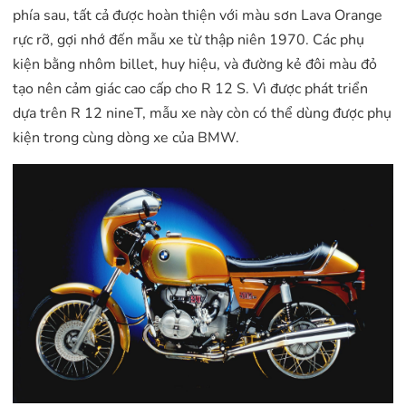
phía sau, tất cả được hoàn thiện với màu sơn Lava Orange
rực rỡ, gợi nhớ đến mẫu xe từ thập niên 1970. Các phụ
kiện bằng nhôm billet, huy hiệu, và đường kẻ đôi màu đỏ
tạo nên cảm giác cao cấp cho R 12 S. Vì được phát triển
dựa trên R 12 nineT, mẫu xe này còn có thể dùng được phụ
kiện trong cùng dòng xe của BMW.