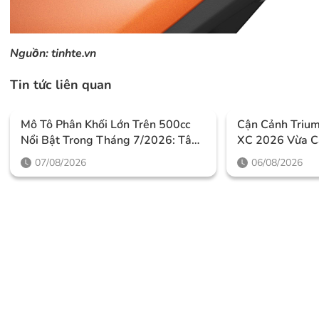
Nguồn:
tinhte.vn
Tin tức liên quan
Mô Tô Phân Khối Lớn Trên 500cc
Cận Cảnh Triu
Nổi Bật Trong Tháng 7/2026: Tâm
XC 2026 Vừa C
Điểm Là Công Nghệ, Phiên Bản
Thiết Kế Đậm C
07/08/2026
06/08/2026
Giới Hạn Và Những Cấu Hình
Mức Giá Dễ Tiế
“đỉnh”