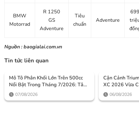
R 1250
69
BMW
Tiêu
GS
Adventure
triệ
Motorrad
chuẩn
Adventure
đồn
Nguồn :
baogialai.com.vn
Tin tức liên quan
Mô Tô Phân Khối Lớn Trên 500cc
Cận Cảnh Triu
Nổi Bật Trong Tháng 7/2026: Tâm
XC 2026 Vừa C
Điểm Là Công Nghệ, Phiên Bản
Thiết Kế Đậm C
07/08/2026
06/08/2026
Giới Hạn Và Những Cấu Hình
Mức Giá Dễ Tiế
“đỉnh”