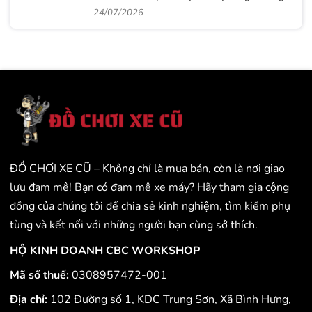
hiệu thời trang Gigi
24/07/2026
ĐỒ CHƠI XE CŨ – Không chỉ là mua bán, còn là nơi giao
lưu đam mê! Bạn có đam mê xe máy? Hãy tham gia cộng
đồng của chúng tôi để chia sẻ kinh nghiệm, tìm kiếm phụ
tùng và kết nối với những người bạn cùng sở thích.
HỘ KINH DOANH CBC WORKSHOP
Mã số thuế:
0308957472-001
Địa chỉ:
102 Đường số 1, KDC Trung Sơn, Xã Bình Hưng,