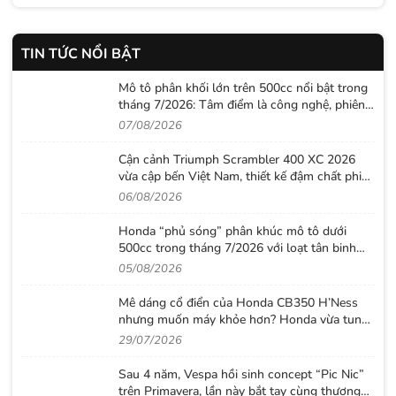
TIN TỨC NỔI BẬT
Mô tô phân khối lớn trên 500cc nổi bật trong
tháng 7/2026: Tâm điểm là công nghệ, phiên
bản giới hạn và những cấu hình “đỉnh”
07/08/2026
Cận cảnh Triumph Scrambler 400 XC 2026
vừa cập bến Việt Nam, thiết kế đậm chất phiêu
lưu cùng mức giá dễ tiếp cận
06/08/2026
Honda “phủ sóng” phân khúc mô tô dưới
500cc trong tháng 7/2026 với loạt tân binh
đáng chú ý
05/08/2026
Mê dáng cổ điển của Honda CB350 H’Ness
nhưng muốn máy khỏe hơn? Honda vừa tung
ra lời giải với CB500 mới
29/07/2026
Sau 4 năm, Vespa hồi sinh concept “Pic Nic”
trên Primavera, lần này bắt tay cùng thương