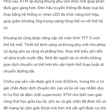
Phía sau, KTM áp dụng khung phụ liền khối mới giúp phần
đuôi gọn gàng hơn. Đèn hậu truyền thống đã được loại bỏ,
thay bằng hệ thống xi-nhan LED đa chức năng tích hợp,
giúp giảm khoảng 2kg trọng lượng tổng thể so với thế hệ
cũ.
Khoang lái cũng được nâng cấp với màn hình TFT 5 inch
thế hệ mới. Thiết kế bình xăng và khung phụ mới cho phép
sử dụng yên xe rộng và phẳng hơn, thay thế kiểu yên dốc
về phía trước trước đây. Nhờ đó người lái có nhiều không
gian dịch chuyển cơ thể hơn khi vận hành thể thao hoặc di
chuyển đường dài.
Chiều cao yên vẫn được giữ ở mức 820mm, trong khi vị trí
gác chân được dịch chuyển lên cao và lùi về sau nhằm duy
trì tư thế lái đậm chất supermoto. KTM cho biết tam giác
công thái học giữa tay lái, yên xe và gác chân đã được tối ưu
để mang lại cảm giác thoải mái hơn mà vẫn giữ được sự chủ