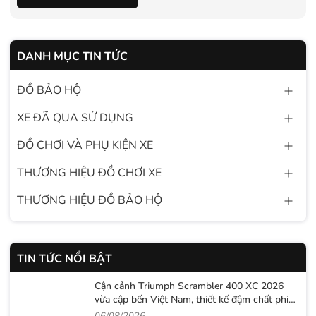
DANH MỤC TIN TỨC
ĐỒ BẢO HỘ
XE ĐÃ QUA SỬ DỤNG
ĐỒ CHƠI VÀ PHỤ KIỆN XE
THƯƠNG HIỆU ĐỒ CHƠI XE
THƯƠNG HIỆU ĐỒ BẢO HỘ
TIN TỨC NỔI BẬT
Cận cảnh Triumph Scrambler 400 XC 2026
vừa cập bến Việt Nam, thiết kế đậm chất phiêu
lưu cùng mức giá dễ tiếp cận