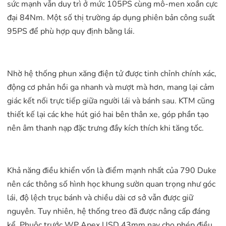
sức mạnh vẫn duy trì ở mức 105PS cùng mô-men xoắn cực
đại 84Nm. Một số thị trường áp dụng phiên bản công suất
95PS để phù hợp quy định bằng lái.
Nhờ hệ thống phun xăng điện tử được tinh chỉnh chính xác,
động cơ phản hồi ga nhanh và mượt mà hơn, mang lại cảm
giác kết nối trực tiếp giữa người lái và bánh sau. KTM cũng
thiết kế lại các khe hút gió hai bên thân xe, góp phần tạo
nên âm thanh nạp đặc trưng đầy kích thích khi tăng tốc.
Khả năng điều khiển vốn là điểm mạnh nhất của 790 Duke
nên các thông số hình học khung sườn quan trọng như góc
lái, độ lệch trục bánh và chiều dài cơ sở vẫn được giữ
nguyên. Tuy nhiên, hệ thống treo đã được nâng cấp đáng
kể. Phuộc trước WP Apex USD 43mm nay cho phép điều