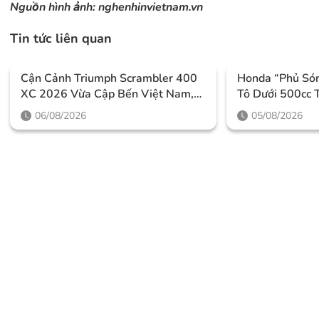
Nguồn hình ảnh:
nghenhinvietnam.vn
Tin tức liên quan
Cận Cảnh Triumph Scrambler 400
Honda “phủ Só
XC 2026 Vừa Cập Bến Việt Nam,
Tô Dưới 500cc 
Thiết Kế Đậm Chất Phiêu Lưu Cùng
7/2026 Với Loạ
06/08/2026
05/08/2026
Mức Giá Dễ Tiếp Cận
Chú Ý