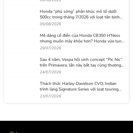
06/08/2026
Honda “phủ sóng” phân khúc mô tô dưới
500cc trong tháng 7/2026 với loạt tân binh
đáng chú ý
05/08/2026
Mê dáng cổ điển của Honda CB350 H’Ness
nhưng muốn máy khỏe hơn? Honda vừa tung
ra lời giải với CB500 mới
29/07/2026
Sau 4 năm, Vespa hồi sinh concept “Pic Nic”
trên Primavera, lần này bắt tay cùng thương
hiệu thời trang Gigi
24/07/2026
Thách thức Harley-Davidson CVO, Indian
trình làng Signature Series với loạt touring
sơn thủ công cực độc
23/07/2026