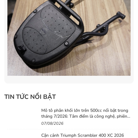
TIN TỨC NỔI BẬT
Mô tô phân khối lớn trên 500cc nổi bật trong
tháng 7/2026: Tâm điểm là công nghệ, phiên
bản giới hạn và những cấu hình “đỉnh”
07/08/2026
Cận cảnh Triumph Scrambler 400 XC 2026