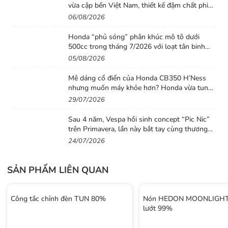
vừa cập bến Việt Nam, thiết kế đậm chất phiêu
lưu cùng mức giá dễ tiếp cận
06/08/2026
Honda “phủ sóng” phân khúc mô tô dưới
500cc trong tháng 7/2026 với loạt tân binh
đáng chú ý
05/08/2026
Mê dáng cổ điển của Honda CB350 H’Ness
nhưng muốn máy khỏe hơn? Honda vừa tung
ra lời giải với CB500 mới
29/07/2026
Sau 4 năm, Vespa hồi sinh concept “Pic Nic”
trên Primavera, lần này bắt tay cùng thương
hiệu thời trang Gigi
24/07/2026
SẢN PHẨM LIÊN QUAN
Công tắc chỉnh đèn TUN 80%
Nón HEDON MOONLIGHT 
lướt 99%