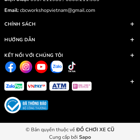
Email:
cbcworkshopvietnam@gmail.com
CHÍNH SÁCH
HƯỚNG DẪN
KẾT NỐI VỚI CHÚNG TÔI
© Bản quyền thuộc về
ĐỒ CHƠI XE CŨ
Cung cấp bởi
Sapo