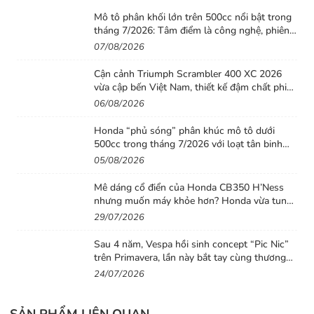
Mô tô phân khối lớn trên 500cc nổi bật trong
tháng 7/2026: Tâm điểm là công nghệ, phiên
bản giới hạn và những cấu hình “đỉnh”
07/08/2026
Cận cảnh Triumph Scrambler 400 XC 2026
vừa cập bến Việt Nam, thiết kế đậm chất phiêu
lưu cùng mức giá dễ tiếp cận
06/08/2026
Honda “phủ sóng” phân khúc mô tô dưới
500cc trong tháng 7/2026 với loạt tân binh
đáng chú ý
05/08/2026
Mê dáng cổ điển của Honda CB350 H’Ness
nhưng muốn máy khỏe hơn? Honda vừa tung
ra lời giải với CB500 mới
29/07/2026
Sau 4 năm, Vespa hồi sinh concept “Pic Nic”
trên Primavera, lần này bắt tay cùng thương
hiệu thời trang Gigi
24/07/2026