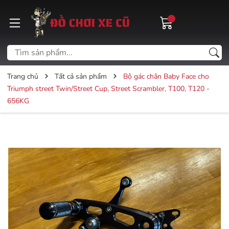
Trang chủ
Tất cả sản phẩm
Bộ gác chân Baby Face cho
Triumph street Twin/Street Cup, Street Scrambler, T100, T120 -
656KG