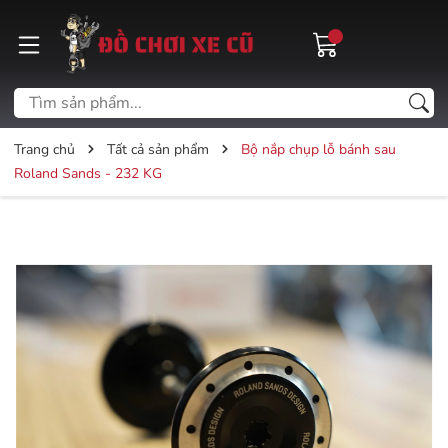
Trang chủ
Tất cả sản phẩm
Bộ nắp chụp lỗ bánh sau
Roland Sands - 232 KG