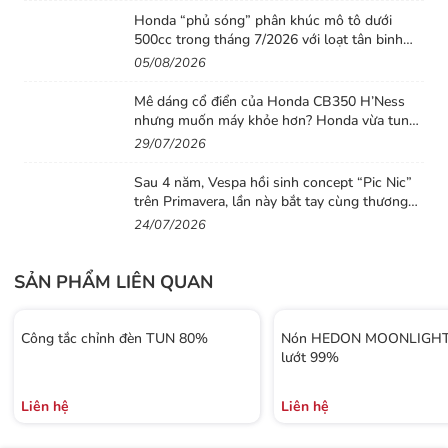
Honda “phủ sóng” phân khúc mô tô dưới
500cc trong tháng 7/2026 với loạt tân binh
đáng chú ý
05/08/2026
Mê dáng cổ điển của Honda CB350 H’Ness
nhưng muốn máy khỏe hơn? Honda vừa tung
ra lời giải với CB500 mới
29/07/2026
Sau 4 năm, Vespa hồi sinh concept “Pic Nic”
trên Primavera, lần này bắt tay cùng thương
hiệu thời trang Gigi
24/07/2026
SẢN PHẨM LIÊN QUAN
Công tắc chỉnh đèn TUN 80%
Nón HEDON MOONLIGHT 
lướt 99%
Liên hệ
Liên hệ