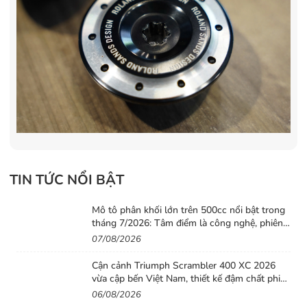
TIN TỨC NỔI BẬT
Mô tô phân khối lớn trên 500cc nổi bật trong
tháng 7/2026: Tâm điểm là công nghệ, phiên
bản giới hạn và những cấu hình “đỉnh”
07/08/2026
Cận cảnh Triumph Scrambler 400 XC 2026
vừa cập bến Việt Nam, thiết kế đậm chất phiêu
lưu cùng mức giá dễ tiếp cận
06/08/2026