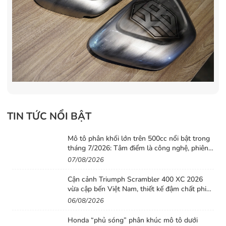
TIN TỨC NỔI BẬT
Mô tô phân khối lớn trên 500cc nổi bật trong
tháng 7/2026: Tâm điểm là công nghệ, phiên
bản giới hạn và những cấu hình “đỉnh”
07/08/2026
Cận cảnh Triumph Scrambler 400 XC 2026
vừa cập bến Việt Nam, thiết kế đậm chất phiêu
lưu cùng mức giá dễ tiếp cận
06/08/2026
Honda “phủ sóng” phân khúc mô tô dưới