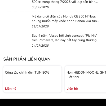
500cc trong tháng 7/2026 với loạt tân binh
đáng chú ý
05/08/2026
Mê dáng cổ điển của Honda CB350 H’Ness
nhưng muốn máy khỏe hơn? Honda vừa tung
ra lời giải với CB500 mới
29/07/2026
Sau 4 năm, Vespa hồi sinh concept “Pic Nic”
trên Primavera, lần này bắt tay cùng thương
hiệu thời trang Gigi
24/07/2026
SẢN PHẨM LIÊN QUAN
Công tắc chỉnh đèn TUN 80%
Nón HEDON MOONLIGHT 
lướt 99%
Liên hệ
Liên hệ