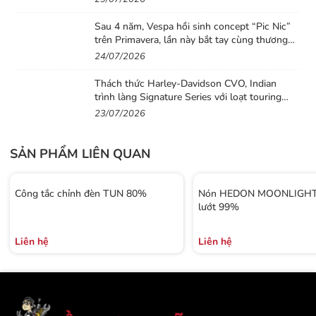
Sau 4 năm, Vespa hồi sinh concept “Pic Nic”
trên Primavera, lần này bắt tay cùng thương
hiệu thời trang Gigi
24/07/2026
Thách thức Harley-Davidson CVO, Indian
trình làng Signature Series với loạt touring
sơn thủ công cực độc
23/07/2026
SẢN PHẨM LIÊN QUAN
Công tắc chỉnh đèn TUN 80%
Nón HEDON MOONLIGHT 
lướt 99%
Liên hệ
Liên hệ