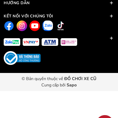
HƯỚNG DẪN
KẾT NỐI VỚI CHÚNG TÔI
© Bản quyền thuộc về
ĐỒ CHƠI XE CŨ
Cung cấp bởi
Sapo