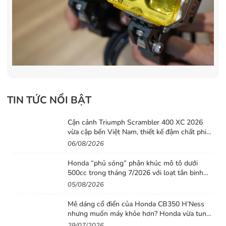
TIN TỨC NỔI BẬT
Cận cảnh Triumph Scrambler 400 XC 2026
vừa cập bến Việt Nam, thiết kế đậm chất phiêu
lưu cùng mức giá dễ tiếp cận
06/08/2026
Honda “phủ sóng” phân khúc mô tô dưới
500cc trong tháng 7/2026 với loạt tân binh
đáng chú ý
05/08/2026
Mê dáng cổ điển của Honda CB350 H’Ness
nhưng muốn máy khỏe hơn? Honda vừa tung
ra lời giải với CB500 mới
29/07/2026