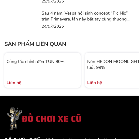
29/07/2026
Sau 4 năm, Vespa hồi sinh concept “Pic Nic”
trên Primavera, lần này bắt tay cùng thương
hiệu thời trang Gigi
24/07/2026
SẢN PHẨM LIÊN QUAN
Công tắc chỉnh đèn TUN 80%
Nón HEDON MOONLIGHT 
lướt 99%
Liên hệ
Liên hệ