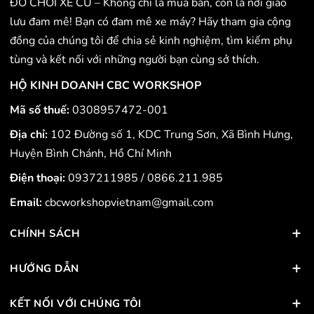
ĐỒ CHƠI XE CŨ – Không chỉ là mua bán, còn là nơi giao
lưu đam mê! Bạn có đam mê xe máy? Hãy tham gia cộng
đồng của chúng tôi để chia sẻ kinh nghiệm, tìm kiếm phụ
tùng và kết nối với những người bạn cùng sở thích.
HỘ KINH DOANH CBC WORKSHOP
Mã số thuế:
0308957472-001
Địa chỉ:
102 Đường số 1, KDC Trung Sơn, Xã Bình Hưng,
Huyện Bình Chánh, Hồ Chí Minh
Điện thoại:
0937211985
/
0866.211.985
Email:
cbcworkshopvietnam@gmail.com
CHÍNH SÁCH
HƯỚNG DẪN
KẾT NỐI VỚI CHÚNG TÔI