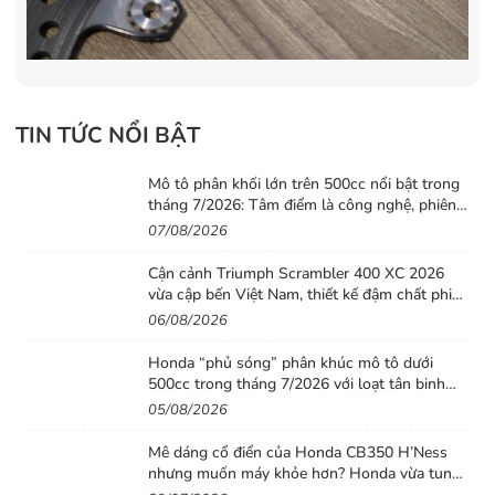
TIN TỨC NỔI BẬT
Mô tô phân khối lớn trên 500cc nổi bật trong
tháng 7/2026: Tâm điểm là công nghệ, phiên
bản giới hạn và những cấu hình “đỉnh”
07/08/2026
Cận cảnh Triumph Scrambler 400 XC 2026
vừa cập bến Việt Nam, thiết kế đậm chất phiêu
lưu cùng mức giá dễ tiếp cận
06/08/2026
Honda “phủ sóng” phân khúc mô tô dưới
500cc trong tháng 7/2026 với loạt tân binh
đáng chú ý
05/08/2026
Mê dáng cổ điển của Honda CB350 H’Ness
nhưng muốn máy khỏe hơn? Honda vừa tung
ra lời giải với CB500 mới