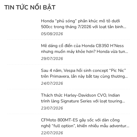
TIN TỨC NỔI BẬT
Honda “phủ sóng” phân khúc mô tô dưới
500cc trong tháng 7/2026 với loạt tân binh
đáng chú ý
05/08/2026
Mê dáng cổ điển của Honda CB350 H’Ness
nhưng muốn máy khỏe hơn? Honda vừa tung
ra lời giải với CB500 mới
29/07/2026
Sau 4 năm, Vespa hồi sinh concept “Pic Nic”
trên Primavera, lần này bắt tay cùng thương
hiệu thời trang Gigi
24/07/2026
Thách thức Harley-Davidson CVO, Indian
trình làng Signature Series với loạt touring
sơn thủ công cực độc
23/07/2026
CFMoto 800MT-ES gây sốc với dàn công
nghệ “full option”, khiến nhiều mẫu adventure
đắt tiền cũng phải dè chừng
22/07/2026