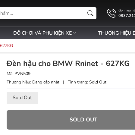
Gọi mua h
0937.21
ĐỒ CHƠI VÀ PHỤ KIỆN XE
THƯƠNG HIỆU 
 627KG
Đèn hậu cho BMW Rninet - 627KG
Mã:
PVN509
Thương hiệu:
Đang cập nhật
|
Tình trạng:
Sold Out
Sold Out
SOLD OUT