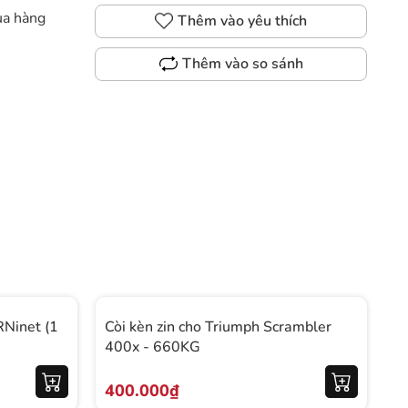
ua hàng
Thêm vào yêu thích
Thêm vào so sánh
RNinet (1
Còi kèn zin cho Triumph Scrambler
C
400x - 660KG
T
400.000₫
5