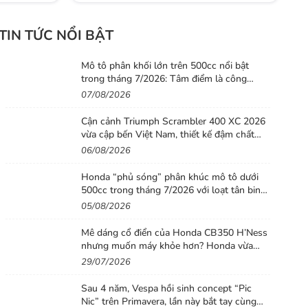
TIN TỨC NỔI BẬT
Mô tô phân khối lớn trên 500cc nổi bật
trong tháng 7/2026: Tâm điểm là công
nghệ, phiên bản giới hạn và những cấu hình
07/08/2026
“đỉnh”
Cận cảnh Triumph Scrambler 400 XC 2026
vừa cập bến Việt Nam, thiết kế đậm chất
phiêu lưu cùng mức giá dễ tiếp cận
06/08/2026
Honda “phủ sóng” phân khúc mô tô dưới
500cc trong tháng 7/2026 với loạt tân binh
đáng chú ý
05/08/2026
Mê dáng cổ điển của Honda CB350 H’Ness
nhưng muốn máy khỏe hơn? Honda vừa
tung ra lời giải với CB500 mới
29/07/2026
Sau 4 năm, Vespa hồi sinh concept “Pic
Nic” trên Primavera, lần này bắt tay cùng