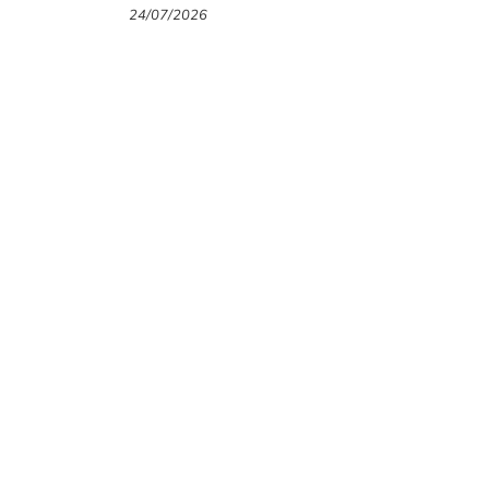
thương hiệu thời trang Gigi
24/07/2026