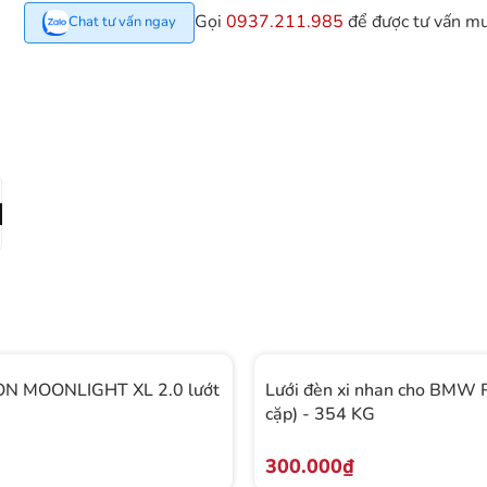
Gọi
0937.211.985
để được tư vấn m
Chat tư vấn ngay
N MOONLIGHT XL 2.0 lướt
Lưới đèn xi nhan cho BMW 
cặp) - 354 KG
300.000₫