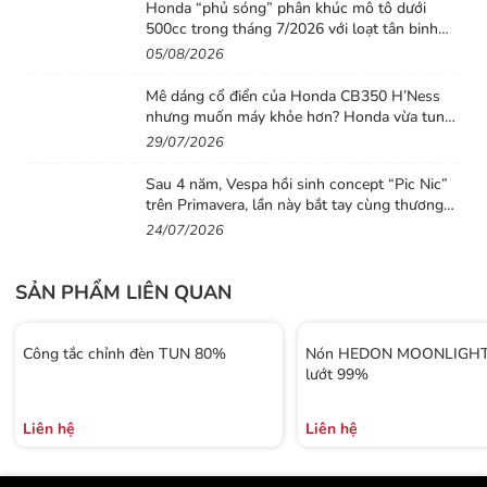
Honda “phủ sóng” phân khúc mô tô dưới
500cc trong tháng 7/2026 với loạt tân binh
đáng chú ý
05/08/2026
Mê dáng cổ điển của Honda CB350 H’Ness
nhưng muốn máy khỏe hơn? Honda vừa tung
ra lời giải với CB500 mới
29/07/2026
Sau 4 năm, Vespa hồi sinh concept “Pic Nic”
trên Primavera, lần này bắt tay cùng thương
hiệu thời trang Gigi
24/07/2026
SẢN PHẨM LIÊN QUAN
Công tắc chỉnh đèn TUN 80%
Nón HEDON MOONLIGHT 
lướt 99%
Liên hệ
Liên hệ