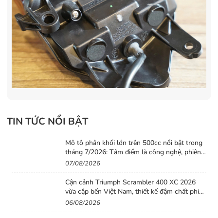
TIN TỨC NỔI BẬT
Mô tô phân khối lớn trên 500cc nổi bật trong
tháng 7/2026: Tâm điểm là công nghệ, phiên
bản giới hạn và những cấu hình “đỉnh”
07/08/2026
Cận cảnh Triumph Scrambler 400 XC 2026
vừa cập bến Việt Nam, thiết kế đậm chất phiêu
lưu cùng mức giá dễ tiếp cận
06/08/2026