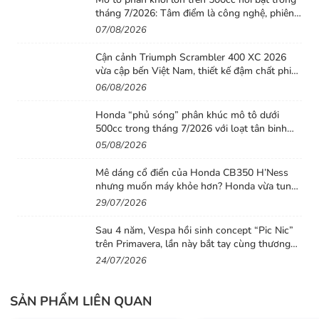
tháng 7/2026: Tâm điểm là công nghệ, phiên
bản giới hạn và những cấu hình “đỉnh”
07/08/2026
Cận cảnh Triumph Scrambler 400 XC 2026
vừa cập bến Việt Nam, thiết kế đậm chất phiêu
lưu cùng mức giá dễ tiếp cận
06/08/2026
Honda “phủ sóng” phân khúc mô tô dưới
500cc trong tháng 7/2026 với loạt tân binh
đáng chú ý
05/08/2026
Mê dáng cổ điển của Honda CB350 H’Ness
nhưng muốn máy khỏe hơn? Honda vừa tung
ra lời giải với CB500 mới
29/07/2026
Sau 4 năm, Vespa hồi sinh concept “Pic Nic”
trên Primavera, lần này bắt tay cùng thương
hiệu thời trang Gigi
24/07/2026
SẢN PHẨM LIÊN QUAN