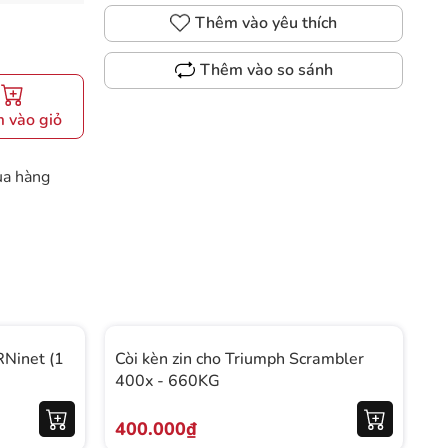
Thêm vào yêu thích
Thêm vào so sánh
 vào giỏ
ua hàng
RNinet (1
Còi kèn zin cho Triumph Scrambler
C
400x - 660KG
T
400.000₫
5