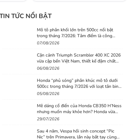
TIN TỨC NỔI BẬT
Mô tô phân khối lớn trên 500cc nổi bật
trong tháng 7/2026: Tâm điểm là công
nghệ, phiên bản giới hạn và những cấu hình
07/08/2026
“đỉnh”
Cận cảnh Triumph Scrambler 400 XC 2026
vừa cập bến Việt Nam, thiết kế đậm chất
phiêu lưu cùng mức giá dễ tiếp cận
06/08/2026
Honda “phủ sóng” phân khúc mô tô dưới
500cc trong tháng 7/2026 với loạt tân binh
đáng chú ý
05/08/2026
Mê dáng cổ điển của Honda CB350 H’Ness
nhưng muốn máy khỏe hơn? Honda vừa
tung ra lời giải với CB500 mới
29/07/2026
Sau 4 năm, Vespa hồi sinh concept “Pic
Nic” trên Primavera, lần này bắt tay cùng