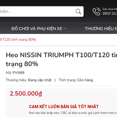
Gọi mua h
0937.21
ĐỒ CHƠI VÀ PHỤ KIỆN XE
THƯƠNG HIỆU 
T120 tình trạng 80%
Heo NISSIN TRIUMPH T100/T120 tì
trạng 80%
Mã:
PVN99
Thương hiệu:
Đang cập nhật
|
Tình trạng:
Còn hàng
2.500.000₫
CAM KẾT LUÔN BÁN GIÁ TỐT NHẤT
Nơi nào bán thấp hơn, CBC sẽ đưa ra mức giá cạnh tranh hơn n