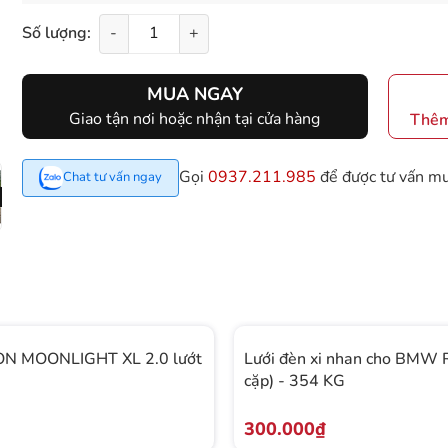
Số lượng:
-
+
MUA NGAY
Giao tận nơi hoặc nhận tại cửa hàng
Thêm
Gọi
0937.211.985
để được tư vấn m
Chat tư vấn ngay
N MOONLIGHT XL 2.0 lướt
Lưới đèn xi nhan cho BMW 
cặp) - 354 KG
300.000₫