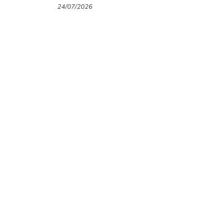
thương hiệu thời trang Gigi
24/07/2026