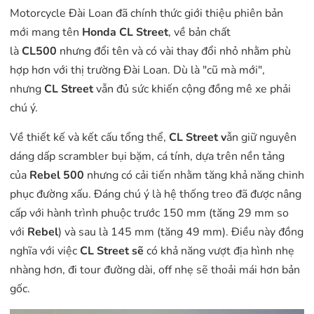
Motorcycle Đài Loan đã chính thức giới thiệu phiên bản
mới mang tên
Honda CL Street
, về bản chất
là
CL500
nhưng đổi tên và có vài thay đổi nhỏ nhằm phù
hợp hơn với thị trường Đài Loan. Dù là "cũ mà mới",
nhưng
CL Street
vẫn đủ sức khiến cộng đồng mê xe phải
chú ý.
Về thiết kế và kết cấu tổng thể,
CL Street v
ẫn giữ nguyên
dáng dấp scrambler bụi bặm, cá tính, dựa trên nền tảng
của
Rebel 500
nhưng có cải tiến nhằm tăng khả năng chinh
phục đường xấu. Đáng chú ý là hệ thống treo đã được nâng
cấp với hành trình phuộc trước 150 mm (tăng 29 mm so
với
Rebel
) và sau là 145 mm (tăng 49 mm). Điều này đồng
nghĩa với việc
CL Street sẽ
có khả năng vượt địa hình nhẹ
nhàng hơn, đi tour đường dài, off nhẹ sẽ thoải mái hơn bản
gốc.