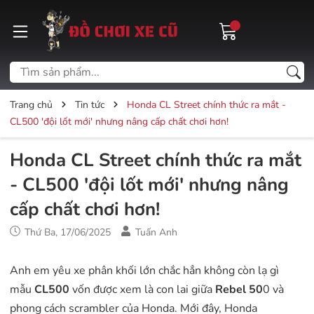
Trang chủ
Tin tức
Honda CL Street chính thức ra mắt -
CL500 'đội lốt mới' nhưng nâng cấp chất chơi hơn!
Honda CL Street chính thức ra mắt
- CL500 'đội lốt mới' nhưng nâng
cấp chất chơi hơn!
Thứ Ba, 17/06/2025
Tuấn Anh
Anh em yêu xe phân khối lớn chắc hẳn không còn lạ gì
mẫu
CL500
vốn được xem là con lai giữa
Rebel 50
0 và
phong cách scrambler của Honda. Mới đây, Honda