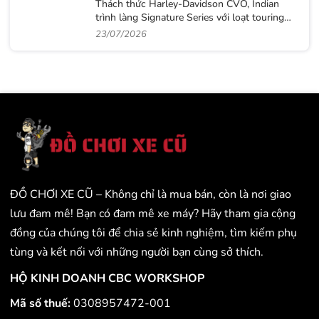
Thách thức Harley-Davidson CVO, Indian
trình làng Signature Series với loạt touring
sơn thủ công cực độc
23/07/2026
ĐỒ CHƠI XE CŨ – Không chỉ là mua bán, còn là nơi giao
lưu đam mê! Bạn có đam mê xe máy? Hãy tham gia cộng
đồng của chúng tôi để chia sẻ kinh nghiệm, tìm kiếm phụ
tùng và kết nối với những người bạn cùng sở thích.
HỘ KINH DOANH CBC WORKSHOP
Mã số thuế:
0308957472-001