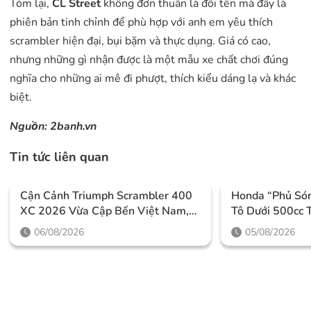
Tóm lại,
CL Street
không đơn thuần là đổi tên mà đây là
phiên bản tinh chỉnh để phù hợp với anh em yêu thích
scrambler hiện đại, bụi bặm và thực dụng. Giá có cao,
nhưng những gì nhận được là một mẫu xe chất chơi đúng
nghĩa cho những ai mê đi phượt, thích kiểu dáng lạ và khác
biệt.
Nguồn:
2banh.vn
Tin tức liên quan
Cận Cảnh Triumph Scrambler 400
Honda “phủ Só
XC 2026 Vừa Cập Bến Việt Nam,
Tô Dưới 500cc 
Thiết Kế Đậm Chất Phiêu Lưu Cùng
7/2026 Với Loạ
06/08/2026
05/08/2026
Mức Giá Dễ Tiếp Cận
Chú Ý