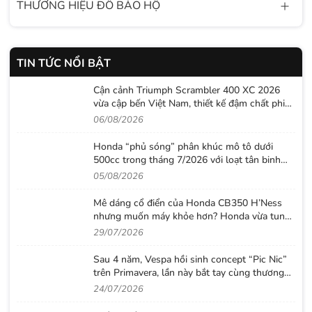
THƯƠNG HIỆU ĐỒ BẢO HỘ
TIN TỨC NỔI BẬT
Cận cảnh Triumph Scrambler 400 XC 2026
vừa cập bến Việt Nam, thiết kế đậm chất phiêu
lưu cùng mức giá dễ tiếp cận
06/08/2026
Honda “phủ sóng” phân khúc mô tô dưới
500cc trong tháng 7/2026 với loạt tân binh
đáng chú ý
05/08/2026
Mê dáng cổ điển của Honda CB350 H’Ness
nhưng muốn máy khỏe hơn? Honda vừa tung
ra lời giải với CB500 mới
29/07/2026
Sau 4 năm, Vespa hồi sinh concept “Pic Nic”
trên Primavera, lần này bắt tay cùng thương
hiệu thời trang Gigi
24/07/2026