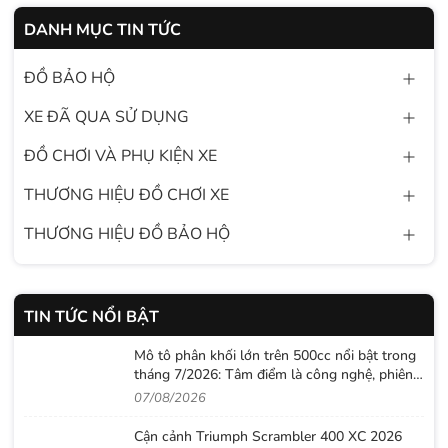
DANH MỤC TIN TỨC
ĐỒ BẢO HỘ
XE ĐÃ QUA SỬ DỤNG
ĐỒ CHƠI VÀ PHỤ KIỆN XE
THƯƠNG HIỆU ĐỒ CHƠI XE
THƯƠNG HIỆU ĐỒ BẢO HỘ
TIN TỨC NỔI BẬT
Mô tô phân khối lớn trên 500cc nổi bật trong
tháng 7/2026: Tâm điểm là công nghệ, phiên
bản giới hạn và những cấu hình “đỉnh”
07/08/2026
Cận cảnh Triumph Scrambler 400 XC 2026