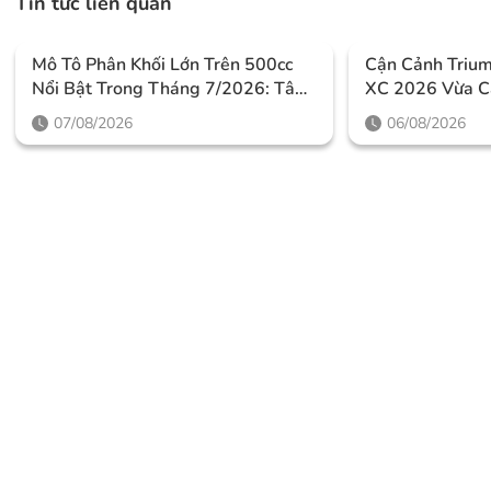
Tin tức liên quan
Mô Tô Phân Khối Lớn Trên 500cc
Cận Cảnh Triu
Nổi Bật Trong Tháng 7/2026: Tâm
XC 2026 Vừa C
Điểm Là Công Nghệ, Phiên Bản
Thiết Kế Đậm C
07/08/2026
06/08/2026
Giới Hạn Và Những Cấu Hình
Mức Giá Dễ Tiế
“đỉnh”