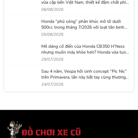
vừa cập bến Việt Nam, thiết kế đậm chất phiêu
lưu cùng mức giá dễ tiếp cận
06/08/2026
Honda “phủ sóng” phân khúc mô tô dưới
500cc trong tháng 7/2026 với loạt tân binh
đáng chú ý
05/08/2026
Mê dáng cổ điển của Honda CB350 H’Ness
nhưng muốn máy khỏe hơn? Honda vừa tung
ra lời giải với CB500 mới
29/07/2026
Sau 4 năm, Vespa hồi sinh concept “Pic Nic”
trên Primavera, lần này bắt tay cùng thương
hiệu thời trang Gigi
24/07/2026