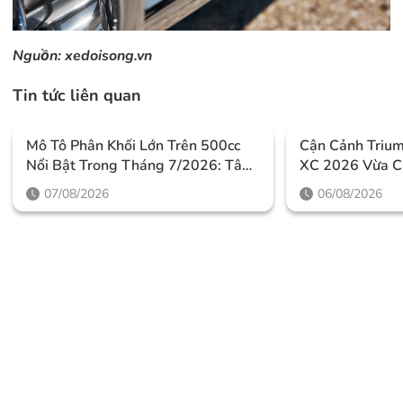
Nguồn:
xedoisong.vn
Tin tức liên quan
Mô Tô Phân Khối Lớn Trên 500cc
Cận Cảnh Triu
Nổi Bật Trong Tháng 7/2026: Tâm
XC 2026 Vừa C
Điểm Là Công Nghệ, Phiên Bản
Thiết Kế Đậm C
07/08/2026
06/08/2026
Giới Hạn Và Những Cấu Hình
Mức Giá Dễ Tiế
“đỉnh”