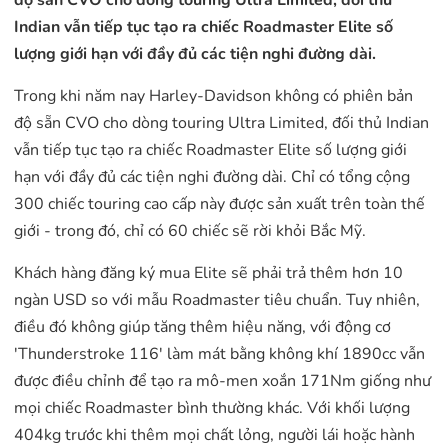
Indian vẫn tiếp tục tạo ra chiếc Roadmaster Elite số
lượng giới hạn với đầy đủ các tiện nghi đường dài.
Trong khi năm nay Harley-Davidson không có phiên bản
độ sẵn CVO cho dòng touring Ultra Limited, đối thủ Indian
vẫn tiếp tục tạo ra chiếc Roadmaster Elite số lượng giới
hạn với đầy đủ các tiện nghi đường dài. Chỉ có tổng cộng
300 chiếc touring cao cấp này được sản xuất trên toàn thế
giới - trong đó, chỉ có 60 chiếc sẽ rời khỏi Bắc Mỹ.
Khách hàng đăng ký mua Elite sẽ phải trả thêm hơn 10
ngàn USD so với mẫu Roadmaster tiêu chuẩn. Tuy nhiên,
điều đó không giúp tăng thêm hiệu năng, với động cơ
'Thunderstroke 116' làm mát bằng không khí 1890cc vẫn
được điều chỉnh để tạo ra mô-men xoắn 171Nm giống như
mọi chiếc Roadmaster bình thường khác. Với khối lượng
404kg trước khi thêm mọi chất lỏng, người lái hoặc hành