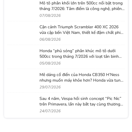
Mô tô phân khối lớn trên 500cc nổi bật trong
tháng 7/2026: Tâm điểm là công nghệ, phiên
bản giới hạn và những cấu hình “đỉnh”
07/08/2026
Cận cảnh Triumph Scrambler 400 XC 2026
vừa cập bến Việt Nam, thiết kế đậm chất phiêu
lưu cùng mức giá dễ tiếp cận
06/08/2026
Honda “phủ sóng” phân khúc mô tô dưới
500cc trong tháng 7/2026 với loạt tân binh
đáng chú ý
05/08/2026
Mê dáng cổ điển của Honda CB350 H’Ness
nhưng muốn máy khỏe hơn? Honda vừa tung
ra lời giải với CB500 mới
29/07/2026
Sau 4 năm, Vespa hồi sinh concept “Pic Nic”
trên Primavera, lần này bắt tay cùng thương
hiệu thời trang Gigi
24/07/2026