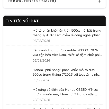
THƯƠNG HIỆU ĐỒ BẢO HỘ
TIN TỨC NỔI BẬT
Mô tô phân khối lớn trên 500cc nổi bật trong
tháng 7/2026: Tâm điểm là công nghệ, phiên
bản giới hạn và những cấu hình “đỉnh”
07/08/2026
Cận cảnh Triumph Scrambler 400 XC 2026
vừa cập bến Việt Nam, thiết kế đậm chất phiêu
lưu cùng mức giá dễ tiếp cận
06/08/2026
Honda “phủ sóng” phân khúc mô tô dưới
500cc trong tháng 7/2026 với loạt tân binh
đáng chú ý
05/08/2026
Mê dáng cổ điển của Honda CB350 H’Ness
nhưng muốn máy khỏe hơn? Honda vừa tung
ra lời giải với CB500 mới
29/07/2026