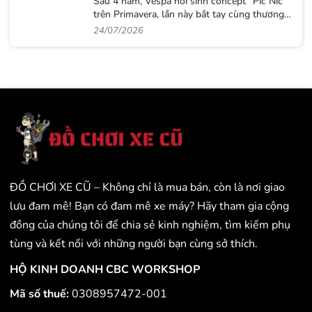
Sau 4 năm, Vespa hồi sinh concept “Pic Nic”
trên Primavera, lần này bắt tay cùng thương
hiệu thời trang Gigi
24/07/2026
ĐỒ CHƠI XE CŨ – Không chỉ là mua bán, còn là nơi giao
lưu đam mê! Bạn có đam mê xe máy? Hãy tham gia cộng
đồng của chúng tôi để chia sẻ kinh nghiệm, tìm kiếm phụ
tùng và kết nối với những người bạn cùng sở thích.
HỘ KINH DOANH CBC WORKSHOP
Mã số thuế:
0308957472-001