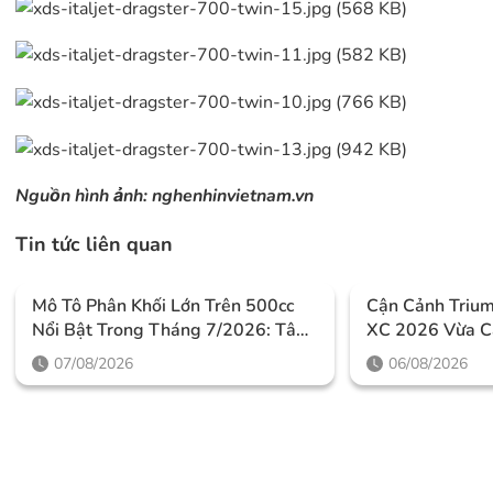
Nguồn hình ảnh:
nghenhinvietnam.vn
Tin tức liên quan
Mô Tô Phân Khối Lớn Trên 500cc
Cận Cảnh Triu
Nổi Bật Trong Tháng 7/2026: Tâm
XC 2026 Vừa C
Điểm Là Công Nghệ, Phiên Bản
Thiết Kế Đậm C
07/08/2026
06/08/2026
Giới Hạn Và Những Cấu Hình
Mức Giá Dễ Tiế
“đỉnh”