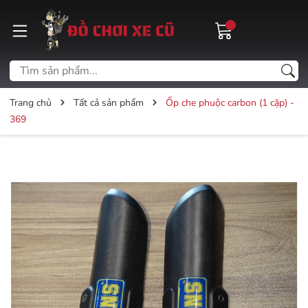
Trang chủ
Tất cả sản phẩm
Ốp che phuộc carbon (1 cặp) -
369