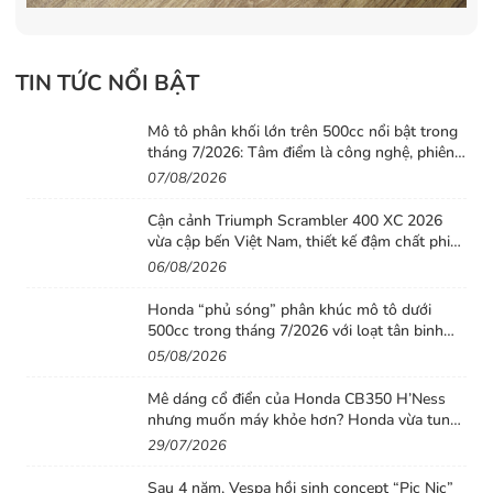
TIN TỨC NỔI BẬT
Mô tô phân khối lớn trên 500cc nổi bật trong
tháng 7/2026: Tâm điểm là công nghệ, phiên
bản giới hạn và những cấu hình “đỉnh”
07/08/2026
Cận cảnh Triumph Scrambler 400 XC 2026
vừa cập bến Việt Nam, thiết kế đậm chất phiêu
lưu cùng mức giá dễ tiếp cận
06/08/2026
Honda “phủ sóng” phân khúc mô tô dưới
500cc trong tháng 7/2026 với loạt tân binh
đáng chú ý
05/08/2026
Mê dáng cổ điển của Honda CB350 H’Ness
nhưng muốn máy khỏe hơn? Honda vừa tung
ra lời giải với CB500 mới
29/07/2026
Sau 4 năm, Vespa hồi sinh concept “Pic Nic”