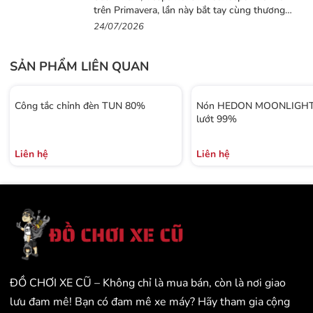
trên Primavera, lần này bắt tay cùng thương
hiệu thời trang Gigi
24/07/2026
SẢN PHẨM LIÊN QUAN
Công tắc chỉnh đèn TUN 80%
Nón HEDON MOONLIGHT 
lướt 99%
Liên hệ
Liên hệ
ĐỒ CHƠI XE CŨ – Không chỉ là mua bán, còn là nơi giao
lưu đam mê! Bạn có đam mê xe máy? Hãy tham gia cộng