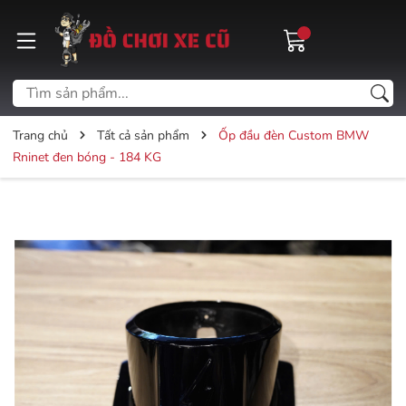
Trang chủ
Tất cả sản phẩm
Ốp đầu đèn Custom BMW
Rninet đen bóng - 184 KG