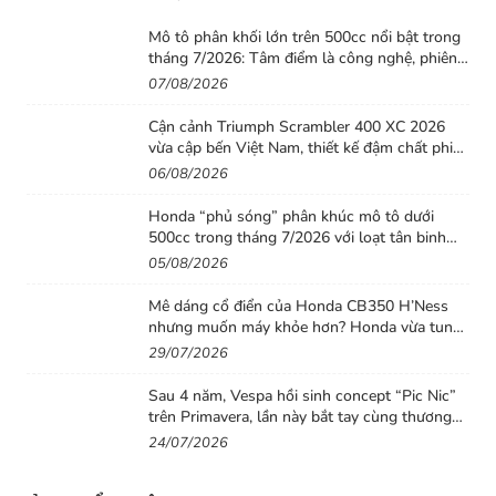
Mô tô phân khối lớn trên 500cc nổi bật trong
tháng 7/2026: Tâm điểm là công nghệ, phiên
bản giới hạn và những cấu hình “đỉnh”
07/08/2026
Cận cảnh Triumph Scrambler 400 XC 2026
vừa cập bến Việt Nam, thiết kế đậm chất phiêu
lưu cùng mức giá dễ tiếp cận
06/08/2026
Honda “phủ sóng” phân khúc mô tô dưới
500cc trong tháng 7/2026 với loạt tân binh
đáng chú ý
05/08/2026
Mê dáng cổ điển của Honda CB350 H’Ness
nhưng muốn máy khỏe hơn? Honda vừa tung
ra lời giải với CB500 mới
29/07/2026
Sau 4 năm, Vespa hồi sinh concept “Pic Nic”
trên Primavera, lần này bắt tay cùng thương
hiệu thời trang Gigi
24/07/2026