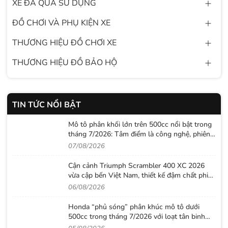
XE ĐÃ QUA SỬ DỤNG
ĐỒ CHƠI VÀ PHỤ KIỆN XE
THƯƠNG HIỆU ĐỒ CHƠI XE
THƯƠNG HIỆU ĐỒ BẢO HỘ
TIN TỨC NỔI BẬT
Mô tô phân khối lớn trên 500cc nổi bật trong
tháng 7/2026: Tâm điểm là công nghệ, phiên
bản giới hạn và những cấu hình “đỉnh”
07/08/2026
Cận cảnh Triumph Scrambler 400 XC 2026
vừa cập bến Việt Nam, thiết kế đậm chất phiêu
lưu cùng mức giá dễ tiếp cận
06/08/2026
Honda “phủ sóng” phân khúc mô tô dưới
500cc trong tháng 7/2026 với loạt tân binh
đáng chú ý