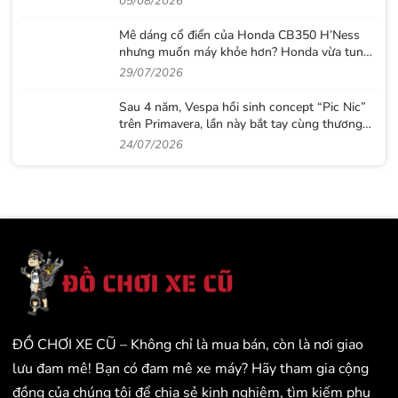
05/08/2026
Mê dáng cổ điển của Honda CB350 H’Ness
nhưng muốn máy khỏe hơn? Honda vừa tung
ra lời giải với CB500 mới
29/07/2026
Sau 4 năm, Vespa hồi sinh concept “Pic Nic”
trên Primavera, lần này bắt tay cùng thương
hiệu thời trang Gigi
24/07/2026
ĐỒ CHƠI XE CŨ – Không chỉ là mua bán, còn là nơi giao
lưu đam mê! Bạn có đam mê xe máy? Hãy tham gia cộng
đồng của chúng tôi để chia sẻ kinh nghiệm, tìm kiếm phụ