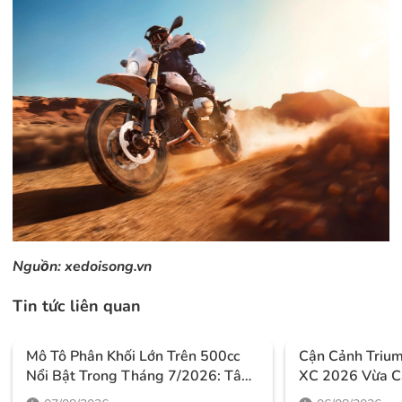
Nguồn:
xedoisong.vn
Tin tức liên quan
Mô Tô Phân Khối Lớn Trên 500cc
Cận Cảnh Triu
Nổi Bật Trong Tháng 7/2026: Tâm
XC 2026 Vừa C
Điểm Là Công Nghệ, Phiên Bản
Thiết Kế Đậm C