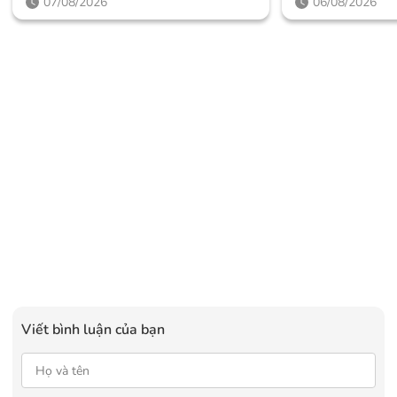
07/08/2026
06/08/2026
Giới Hạn Và Những Cấu Hình
Mức Giá Dễ Tiế
“đỉnh”
Viết bình luận của bạn