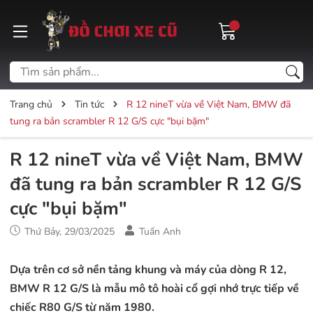
Trang chủ
Tin tức
R 12 nineT vừa về Việt Nam, BMW đã
tung ra bản scrambler R 12 G/S cực "bụi bặm"
R 12 nineT vừa về Việt Nam, BMW
đã tung ra bản scrambler R 12 G/S
cực "bụi bặm"
Thứ Bảy, 29/03/2025
Tuấn Anh
Dựa trên cơ sở nền tảng khung và máy của dòng R 12,
BMW R 12 G/S là mẫu mô tô hoài cổ gợi nhớ trực tiếp về
chiếc R80 G/S từ năm 1980.