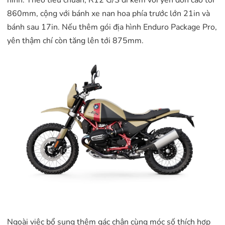
hình. Theo tiêu chuẩn, R12 G/S đi kèm với yên đơn cao tới
860mm, cộng với bánh xe nan hoa phía trước lớn 21in và
bánh sau 17in. Nếu thêm gói địa hình Enduro Package Pro,
yên thậm chí còn tăng lên tới 875mm.
Ngoài việc bổ sung thêm gác chân cùng móc số thích hợp