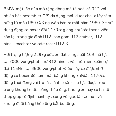
BMW một lần nữa mở rộng dòng mô tô hoài cổ R12 với
phiên bản scrambler G/S đa dụng mới, được cho là lấy cảm
hứng từ mẫu R80 G/S nguyên bản ra mắt năm 1980. Xe sử
dụng động cơ boxer đôi 1170cc giống như các thành viên
còn lại trong gia đình R12, bao gồm R12 cruiser, R12
nineT roadster và cafe racer R12 S.
Với trọng lượng 229kg ướt, xe đạt công suất 109 ​​mã lực
tại 7000 vòng/phút như R12 nineT, với mô-men xoắn cực
đại 115Nm tại 6500 vòng/phút. Điều này có được nhờ
động cơ boxer đôi làm mát bằng không khí/dầu 1170cc
đồng thời đóng vai trò là thành phần chịu lực, được treo
trong khung trellis bằng thép ống. Khung xe này có hai lỗ
thép giúp cố định hành lý , cùng với góc lái cao hơn và
khung đuôi bằng thép ống bắt bu lông.