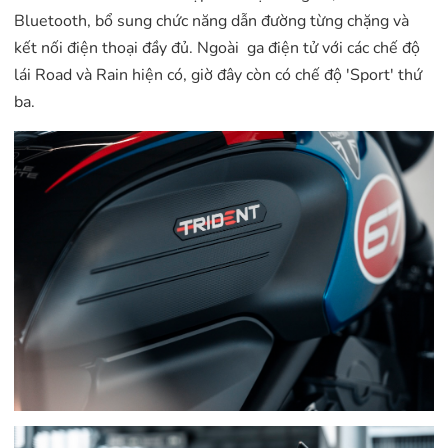
Bluetooth, bổ sung chức năng dẫn đường từng chặng và
kết nối điện thoại đầy đủ. Ngoài ga điện tử với các chế độ
lái Road và Rain hiện có, giờ đây còn có chế độ 'Sport' thứ
ba.