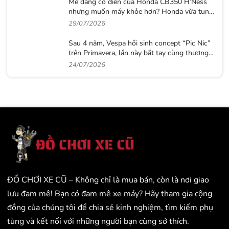
Mê dáng cổ điển của Honda CB350 H’Ness
nhưng muốn máy khỏe hơn? Honda vừa tung
ra lời giải với CB500 mới
29/07/2026
Sau 4 năm, Vespa hồi sinh concept “Pic Nic”
trên Primavera, lần này bắt tay cùng thương
hiệu thời trang Gigi
24/07/2026
ĐỒ CHƠI XE CŨ – Không chỉ là mua bán, còn là nơi giao
lưu đam mê! Bạn có đam mê xe máy? Hãy tham gia cộng
đồng của chúng tôi để chia sẻ kinh nghiệm, tìm kiếm phụ
tùng và kết nối với những người bạn cùng sở thích.