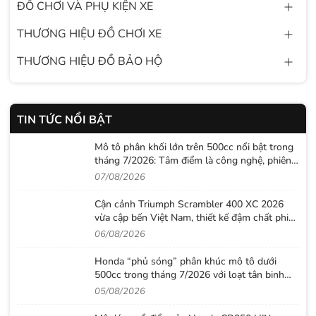
ĐỒ CHƠI VÀ PHỤ KIỆN XE
THƯƠNG HIỆU ĐỒ CHƠI XE
THƯƠNG HIỆU ĐỒ BẢO HỘ
TIN TỨC NỔI BẬT
Mô tô phân khối lớn trên 500cc nổi bật trong
tháng 7/2026: Tâm điểm là công nghệ, phiên
bản giới hạn và những cấu hình “đỉnh”
07/08/2026
Cận cảnh Triumph Scrambler 400 XC 2026
vừa cập bến Việt Nam, thiết kế đậm chất phiêu
lưu cùng mức giá dễ tiếp cận
06/08/2026
Honda “phủ sóng” phân khúc mô tô dưới
500cc trong tháng 7/2026 với loạt tân binh
đáng chú ý
05/08/2026