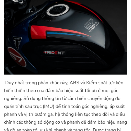
Duy nhất trong phân khúc này, ABS và Kiểm soát lực kéo
biến thiên theo cua đảm bảo hiệu suất tối ưu ở mọi góc
nghiêng. Sử dụng thông tin từ cảm biến chuyển động đo
quán tính sáu trục (IMU) để tính toán góc nghiêng, áp suất
phanh và vị trí bướm ga, hệ thống liên tục theo dõi và điều
chỉnh các thông số động cơ và phanh để đảm bảo hiệu năng
và độ an toàn tối ưu khi phanh và tăng tốc. Được trang bị