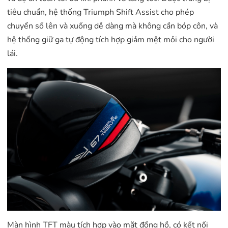
tiêu chuẩn, hệ thống Triumph Shift Assist cho phép
chuyển số lên và xuống dễ dàng mà không cần bóp côn, và
hệ thống giữ ga tự động tích hợp giảm mệt mỏi cho người
lái.
Màn hình TFT màu tích hợp vào mặt đồng hồ, có kết nối