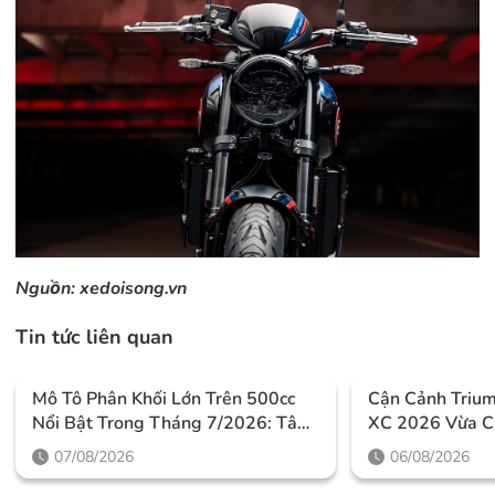
Nguồn:
xedoisong.vn
Tin tức liên quan
Mô Tô Phân Khối Lớn Trên 500cc
Cận Cảnh Triu
Nổi Bật Trong Tháng 7/2026: Tâm
XC 2026 Vừa C
Điểm Là Công Nghệ, Phiên Bản
Thiết Kế Đậm C
07/08/2026
06/08/2026
Giới Hạn Và Những Cấu Hình
Mức Giá Dễ Tiế