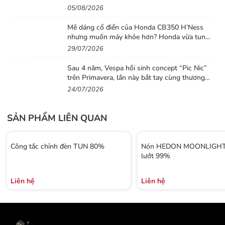
đáng chú ý
05/08/2026
Mê dáng cổ điển của Honda CB350 H’Ness
nhưng muốn máy khỏe hơn? Honda vừa tung
ra lời giải với CB500 mới
29/07/2026
Sau 4 năm, Vespa hồi sinh concept “Pic Nic”
trên Primavera, lần này bắt tay cùng thương
hiệu thời trang Gigi
24/07/2026
SẢN PHẨM LIÊN QUAN
Công tắc chỉnh đèn TUN 80%
Nón HEDON MOONLIGHT 
lướt 99%
Liên hệ
Liên hệ