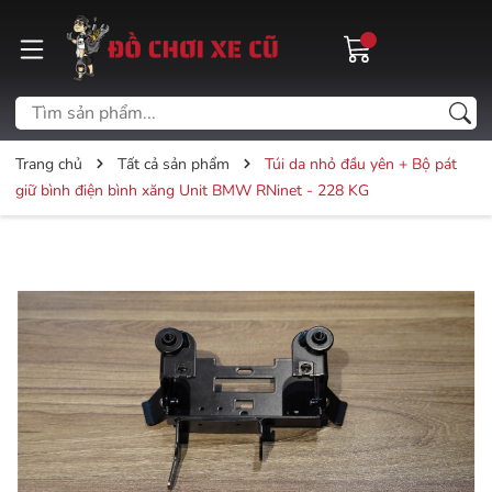
Trang chủ
Tất cả sản phẩm
Túi da nhỏ đầu yên + Bộ pát
giữ bình điện bình xăng Unit BMW RNinet - 228 KG