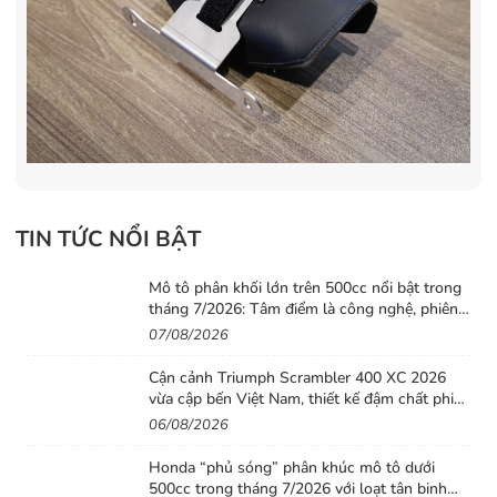
TIN TỨC NỔI BẬT
Mô tô phân khối lớn trên 500cc nổi bật trong
tháng 7/2026: Tâm điểm là công nghệ, phiên
bản giới hạn và những cấu hình “đỉnh”
07/08/2026
Cận cảnh Triumph Scrambler 400 XC 2026
vừa cập bến Việt Nam, thiết kế đậm chất phiêu
lưu cùng mức giá dễ tiếp cận
06/08/2026
Honda “phủ sóng” phân khúc mô tô dưới
500cc trong tháng 7/2026 với loạt tân binh