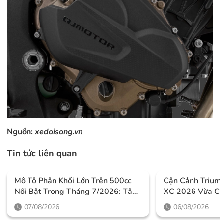
Nguồn:
xedoisong.vn
Tin tức liên quan
Mô Tô Phân Khối Lớn Trên 500cc
Cận Cảnh Triu
Nổi Bật Trong Tháng 7/2026: Tâm
XC 2026 Vừa C
Điểm Là Công Nghệ, Phiên Bản
Thiết Kế Đậm C
07/08/2026
06/08/2026
Giới Hạn Và Những Cấu Hình
Mức Giá Dễ Tiế