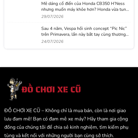
Mê dáng cổ điển của Honda CB350 H’Ness
nhưng muốn máy khỏe hơn? Honda vừa tung
ra lời giải với CB500 mới
29/07/2026
Sau 4 năm, Vespa hồi sinh concept “Pic Nic”
trên Primavera, lần này bắt tay cùng thương
hiệu thời trang Gigi
24/07/2026
ĐỒ CHƠI XE CŨ – Không chỉ là mua bán, còn là nơi giao
lưu đam mê! Bạn có đam mê xe máy? Hãy tham gia cộng
đồng của chúng tôi để chia sẻ kinh nghiệm, tìm kiếm phụ
tùng và kết nối với những người bạn cùng sở thích.