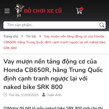
Trang chủ
Tin tức
Vay mượn nền tảng động cơ của Honda
CB650R, hãng Trung Quốc định cạnh tranh ngược lại với naked bike
SRK 800
Vay mượn nền tảng động cơ của
Honda CB650R, hãng Trung Quốc
định cạnh tranh ngược lại với
naked bike SRK 800
Thứ Ba, 11/03/2025
Tuấn Anh
QJMotor đã tiết lộ mẫu naked bike SRK 800 mới cho thị