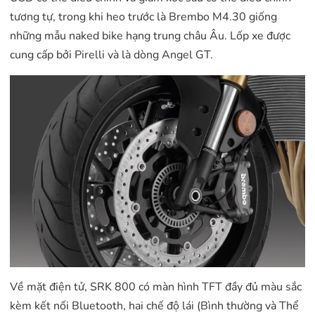
tương tự, trong khi heo trước là Brembo M4.30 giống
những mẫu naked bike hạng trung châu Âu. Lốp xe được
cung cấp bởi Pirelli và là dòng Angel GT.
Về mặt điện tử, SRK 800 có màn hình TFT đầy đủ màu sắc
kèm kết nối Bluetooth, hai chế độ lái (Bình thường và Thể