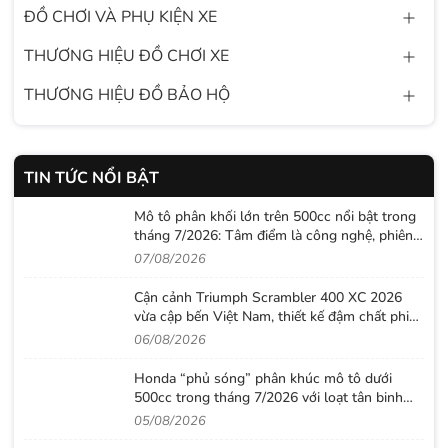
ĐỒ CHƠI VÀ PHỤ KIỆN XE
THƯƠNG HIỆU ĐỒ CHƠI XE
THƯƠNG HIỆU ĐỒ BẢO HỘ
TIN TỨC NỔI BẬT
Mô tô phân khối lớn trên 500cc nổi bật trong
tháng 7/2026: Tâm điểm là công nghệ, phiên
bản giới hạn và những cấu hình “đỉnh”
07/08/2026
Cận cảnh Triumph Scrambler 400 XC 2026
vừa cập bến Việt Nam, thiết kế đậm chất phiêu
lưu cùng mức giá dễ tiếp cận
06/08/2026
Honda “phủ sóng” phân khúc mô tô dưới
500cc trong tháng 7/2026 với loạt tân binh
đáng chú ý
05/08/2026