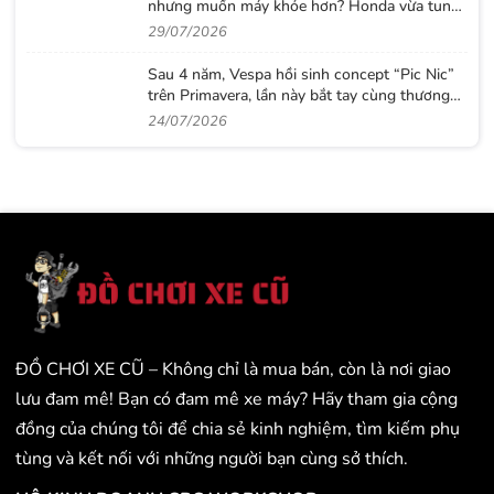
nhưng muốn máy khỏe hơn? Honda vừa tung
ra lời giải với CB500 mới
29/07/2026
Sau 4 năm, Vespa hồi sinh concept “Pic Nic”
trên Primavera, lần này bắt tay cùng thương
hiệu thời trang Gigi
24/07/2026
ĐỒ CHƠI XE CŨ – Không chỉ là mua bán, còn là nơi giao
lưu đam mê! Bạn có đam mê xe máy? Hãy tham gia cộng
đồng của chúng tôi để chia sẻ kinh nghiệm, tìm kiếm phụ
tùng và kết nối với những người bạn cùng sở thích.