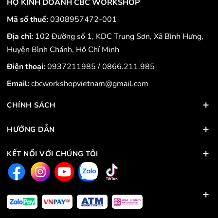
HỘ KINH DOANH CBC WORKSHOP
Mã số thuế:
0308957472-001
Địa chỉ:
102 Đường số 1, KDC Trung Sơn, Xã Bình Hưng,
Huyện Bình Chánh, Hồ Chí Minh
Điện thoại:
0937211985
/
0866.211.985
Email:
cbcworkshopvietnam@gmail.com
CHÍNH SÁCH
HƯỚNG DẪN
KẾT NỐI VỚI CHÚNG TÔI