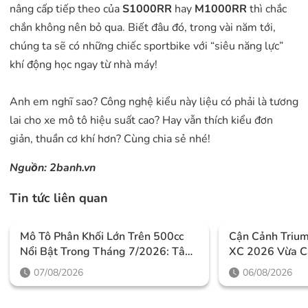
nâng cấp tiếp theo của
S1000RR
hay
M1000RR
thì chắc
chắn không nên bỏ qua. Biết đâu đó, trong vài năm tới,
chúng ta sẽ có những chiếc sportbike với “siêu năng lực”
khí động học ngay từ nhà máy!
Anh em nghĩ sao? Công nghệ kiểu này liệu có phải là tương
lai cho xe mô tô hiệu suất cao? Hay vẫn thích kiểu đơn
giản, thuần cơ khí hơn? Cùng chia sẻ nhé!
Nguồn:
2banh.vn
Tin tức liên quan
Mô Tô Phân Khối Lớn Trên 500cc
Cận Cảnh Triu
Nổi Bật Trong Tháng 7/2026: Tâm
XC 2026 Vừa C
Điểm Là Công Nghệ, Phiên Bản
Thiết Kế Đậm C
07/08/2026
06/08/2026
Giới Hạn Và Những Cấu Hình
Mức Giá Dễ Tiế
“đỉnh”