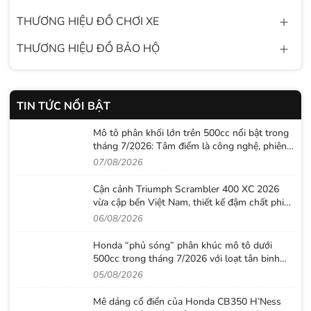
THƯƠNG HIỆU ĐỒ CHƠI XE
THƯƠNG HIỆU ĐỒ BẢO HỘ
TIN TỨC NỔI BẬT
Mô tô phân khối lớn trên 500cc nổi bật trong
tháng 7/2026: Tâm điểm là công nghệ, phiên
bản giới hạn và những cấu hình “đỉnh”
07/08/2026
Cận cảnh Triumph Scrambler 400 XC 2026
vừa cập bến Việt Nam, thiết kế đậm chất phiêu
lưu cùng mức giá dễ tiếp cận
06/08/2026
Honda “phủ sóng” phân khúc mô tô dưới
500cc trong tháng 7/2026 với loạt tân binh
đáng chú ý
05/08/2026
Mê dáng cổ điển của Honda CB350 H’Ness