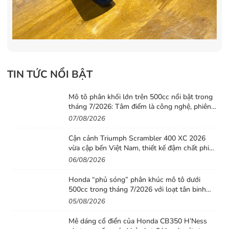
TIN TỨC NỔI BẬT
Mô tô phân khối lớn trên 500cc nổi bật trong
tháng 7/2026: Tâm điểm là công nghệ, phiên
bản giới hạn và những cấu hình “đỉnh”
07/08/2026
Cận cảnh Triumph Scrambler 400 XC 2026
vừa cập bến Việt Nam, thiết kế đậm chất phiêu
lưu cùng mức giá dễ tiếp cận
06/08/2026
Honda “phủ sóng” phân khúc mô tô dưới
500cc trong tháng 7/2026 với loạt tân binh
đáng chú ý
05/08/2026
Mê dáng cổ điển của Honda CB350 H’Ness