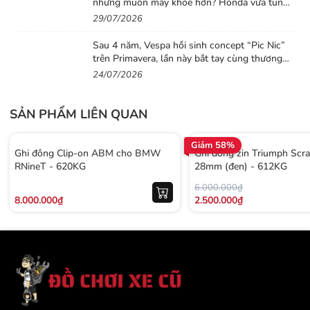
nhưng muốn máy khỏe hơn? Honda vừa tung
ra lời giải với CB500 mới
29/07/2026
Sau 4 năm, Vespa hồi sinh concept “Pic Nic”
trên Primavera, lần này bắt tay cùng thương
hiệu thời trang Gigi
24/07/2026
SẢN PHẨM LIÊN QUAN
Giảm 58%
Ghi đông Clip-on ABM cho BMW
Ghi đông zin Triumph Scr
RNineT - 620KG
28mm (đen) - 612KG
6.000.000₫
8.000.000₫
2.500.000₫