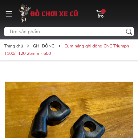
Trang chủ
GHI ĐÔNG
Cùm nâng ghi đông CNC Triumph
T100/T120 25mm - 600