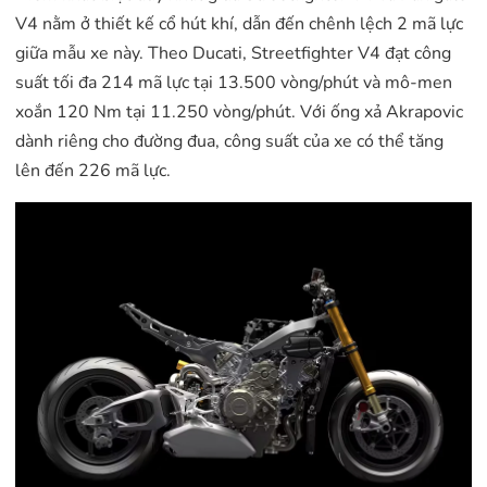
V4 nằm ở thiết kế cổ hút khí, dẫn đến chênh lệch 2 mã lực
giữa mẫu xe này. Theo Ducati, Streetfighter V4 đạt công
suất tối đa 214 mã lực tại 13.500 vòng/phút và mô-men
xoắn 120 Nm tại 11.250 vòng/phút. Với ống xả Akrapovic
dành riêng cho đường đua, công suất của xe có thể tăng
lên đến 226 mã lực.