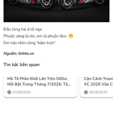
Đầu lòng hai ả tố nga
Phuộc vàng là chị, em là phuộc đen. 😁
Em nào nhìn cũng “bặm trợn”.
Nguồn:
tinhte.vn
Tin tức liên quan
Mô Tô Phân Khối Lớn Trên 500cc
Cận Cảnh Triu
Nổi Bật Trong Tháng 7/2026: Tâm
XC 2026 Vừa C
Điểm Là Công Nghệ, Phiên Bản
Thiết Kế Đậm C
07/08/2026
06/08/2026
Giới Hạn Và Những Cấu Hình
Mức Giá Dễ Tiế
“đỉnh”