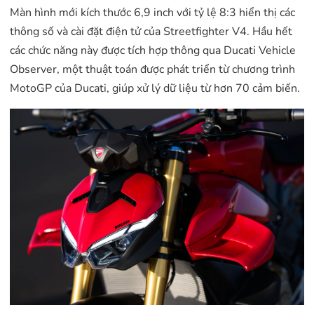
Màn hình mới kích thước 6,9 inch với tỷ lệ 8:3 hiển thị các
thông số và cài đặt điện tử của Streetfighter V4. Hầu hết
các chức năng này được tích hợp thông qua Ducati Vehicle
Observer, một thuật toán được phát triển từ chương trình
MotoGP của Ducati, giúp xử lý dữ liệu từ hơn 70 cảm biến.