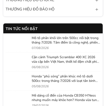
THƯƠNG HIỆU ĐỒ BẢO HỘ
TIN TỨC NỔI BẬT
Mô tô phân khối lớn trên 500cc nổi bật trong
tháng 7/2026: Tâm điểm là công nghệ, phiên
bản giới hạn và những cấu hình “đỉnh”
07/08/2026
Cận cảnh Triumph Scrambler 400 XC 2026
vừa cập bến Việt Nam, thiết kế đậm chất phiêu
lưu cùng mức giá dễ tiếp cận
06/08/2026
Honda “phủ sóng” phân khúc mô tô dưới
500cc trong tháng 7/2026 với loạt tân binh
đáng chú ý
05/08/2026
Mê dáng cổ điển của Honda CB350 H’Ness
nhưng muốn máy khỏe hơn? Honda vừa tung
ra lời giải với CB500 mới
29/07/2026