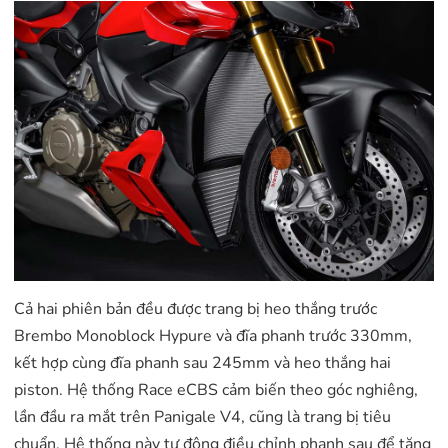
Cả hai phiên bản đều được trang bị heo thắng trước
Brembo Monoblock Hypure và đĩa phanh trước 330mm,
kết hợp cùng đĩa phanh sau 245mm và heo thắng hai
piston. Hệ thống Race eCBS cảm biến theo góc nghiêng,
lần đầu ra mắt trên Panigale V4, cũng là trang bị tiêu
chuẩn. Hệ thống này tự động điều chỉnh phanh sau để tăng