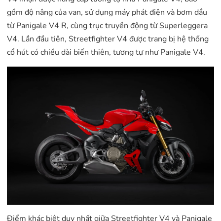
gồm độ nâng của van, sử dụng máy phát điện và bơm dầu
từ Panigale V4 R, cùng trục truyền động từ Superleggera
V4. Lần đầu tiên, Streetfighter V4 được trang bị hệ thống
cổ hút có chiều dài biến thiên, tương tự như Panigale V4.
Điểm khác biệt duy nhất giữa Streetfighter V4 và Panigale