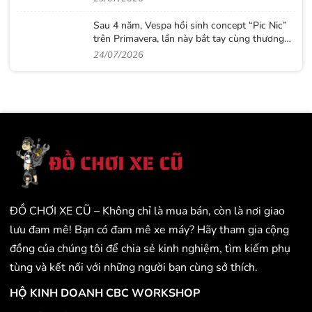
Sau 4 năm, Vespa hồi sinh concept “Pic Nic”
trên Primavera, lần này bắt tay cùng thương
hiệu thời trang Gigi
24/07/2026
ĐỒ CHƠI XE CŨ – Không chỉ là mua bán, còn là nơi giao
lưu đam mê! Bạn có đam mê xe máy? Hãy tham gia cộng
đồng của chúng tôi để chia sẻ kinh nghiệm, tìm kiếm phụ
tùng và kết nối với những người bạn cùng sở thích.
HỘ KINH DOANH CBC WORKSHOP