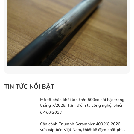
TIN TỨC NỔI BẬT
Mô tô phân khối lớn trên 500cc nổi bật trong
tháng 7/2026: Tâm điểm là công nghệ, phiên
bản giới hạn và những cấu hình “đỉnh”
07/08/2026
Cận cảnh Triumph Scrambler 400 XC 2026
vừa cập bến Việt Nam, thiết kế đậm chất phiêu