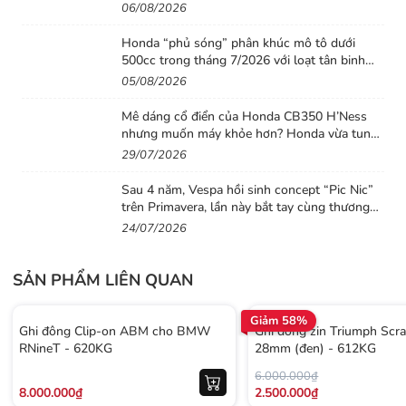
lưu cùng mức giá dễ tiếp cận
06/08/2026
Honda “phủ sóng” phân khúc mô tô dưới
500cc trong tháng 7/2026 với loạt tân binh
đáng chú ý
05/08/2026
Mê dáng cổ điển của Honda CB350 H’Ness
nhưng muốn máy khỏe hơn? Honda vừa tung
ra lời giải với CB500 mới
29/07/2026
Sau 4 năm, Vespa hồi sinh concept “Pic Nic”
trên Primavera, lần này bắt tay cùng thương
hiệu thời trang Gigi
24/07/2026
SẢN PHẨM LIÊN QUAN
Giảm 58%
Ghi đông Clip-on ABM cho BMW
Ghi đông zin Triumph Scr
RNineT - 620KG
28mm (đen) - 612KG
6.000.000₫
8.000.000₫
2.500.000₫