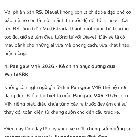
Với phiên bản
RS, Diavel
không còn là chiếc xe dạo phố cơ
bắp mà nó còn là một mãnh thú tốc độ đội lốt cruiser. Cái
tên RS từng biến
Multistrada
thành một quái thú touring
tốc độ, giờ sẽ làm điều tương tự với Diavel. Đây sẽ là cỗ
máy dành cho những ai vừa mê phong cách, vừa khát khao
hiệu năng.
4. Panigale V4R 2026 - Kẻ chinh phục đường đua
WorldSBK
Không còn nghi ngờ gì nữa khi
Panigale V4R
thế hệ mới
đang đến. Điều đặc biệt là mẫu
Panigale V4R 2026
sẽ có
VIN riêng biệt, điều chưa từng xảy ra trước đây ám chỉ sự
thay đổi toàn diện từ khung sườn cho đến cấu trúc xe.
Điều này làm dấy lên hy vọng về một
khung sườn bằng
sợi
carbon
giống như mẫu
Superleggera
đình đám.