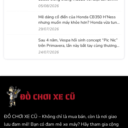
đáng chú ý
05/08/2026
Mê dáng cổ điển của Honda CB350 H’Ness
nhưng muốn máy khỏe hơn? Honda vừa tung
ra lời giải với CB500 mới
29/07/2026
Sau 4 năm, Vespa hồi sinh concept “Pic Nic”
trên Primavera, lần này bắt tay cùng thương
hiệu thời trang Gigi
24/07/2026
ĐỒ CHƠI XE CŨ – Không chỉ là mua bán, còn là nơi giao
lưu đam mê! Bạn có đam mê xe máy? Hãy tham gia cộng