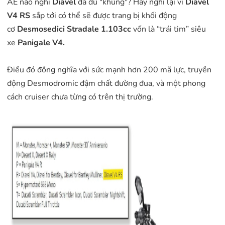
AE nào nghĩ
Diavel
đã đủ "khủng"? Hãy nghĩ lại vì
Diavel
V4 RS
sắp tới có thể sẽ được trang bị khối động
cơ
Desmosedici Stradale 1.103cc
vốn là “trái tim” siêu
xe
Panigale V4.
Điều đó đồng nghĩa với sức mạnh hơn 200 mã lực, truyền
động Desmodromic đậm chất đường đua, và một phong
cách cruiser chưa từng có trên thị trường.