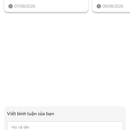
Điểm Là Công Nghệ, Phiên Bản
Thiết Kế Đậm C
07/08/2026
06/08/2026
Giới Hạn Và Những Cấu Hình
Mức Giá Dễ Tiế
“đỉnh”
Viết bình luận của bạn