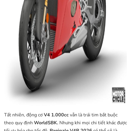
Tất nhiên, động cơ
V4 1.000cc
vẫn là trái tim bắt buộc
theo quy định
WorldSBK.
Nhưng khi mọi chi tiết khác được
tối ưu hóa cho tốc độ,
Panigale V4R 2026
có thể sẽ là