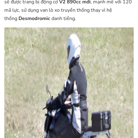
sẽ được trang bị động cơ
V2 890cc mới
, mạnh mẽ với 120
mã lực, sử dụng van lò xo truyền thống thay vì hệ
thống
Desmodromic
danh tiếng.