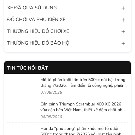
XE ĐÃ QUA SỬ DỤNG
ĐỒ CHƠI VÀ PHỤ KIỆN XE
THƯƠNG HIỆU ĐỒ CHƠI XE
THƯƠNG HIỆU ĐỒ BẢO HỘ
TIN TỨC NỔI BẬT
Mô tô phân khối lớn trên 500cc nổi bật trong
tháng 7/2026: Tâm điểm là công nghệ, phiên
bản giới hạn và những cấu hình “đỉnh”
07/08/2026
Cận cảnh Triumph Scrambler 400 XC 2026
vừa cập bến Việt Nam, thiết kế đậm chất phiêu
lưu cùng mức giá dễ tiếp cận
06/08/2026
Honda “phủ sóng” phân khúc mô tô dưới
500cc trong tháng 7/2026 với loạt tân binh