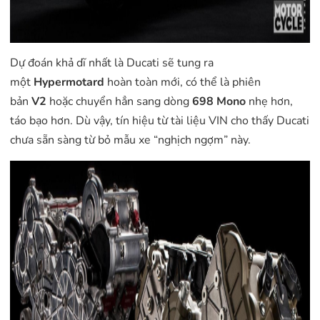
Dự đoán khả dĩ nhất là Ducati sẽ tung ra
một
Hypermotard
hoàn toàn mới, có thể là phiên
bản
V2
hoặc chuyển hẳn sang dòng
698 Mono
nhẹ hơn,
táo bạo hơn. Dù vậy, tín hiệu từ tài liệu VIN cho thấy Ducati
chưa sẵn sàng từ bỏ mẫu xe “nghịch ngợm” này.