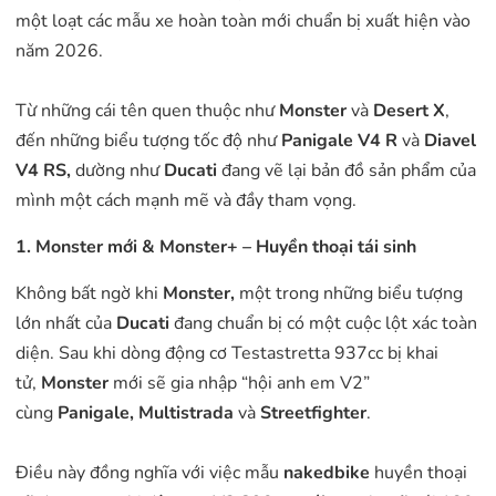
một loạt các mẫu xe hoàn toàn mới chuẩn bị xuất hiện vào
năm 2026.
Từ những cái tên quen thuộc như
Monster
và
Desert X
,
đến những biểu tượng tốc độ như
Panigale V4 R
và
Diavel
V4 RS
,
dường như
Ducati
đang vẽ lại bản đồ sản phẩm của
mình một cách mạnh mẽ và đầy tham vọng.
1. Monster mới & Monster+ – Huyền thoại tái sinh
Không bất ngờ khi
Monster,
một trong những biểu tượng
lớn nhất của
Ducati
đang chuẩn bị có một cuộc lột xác toàn
diện. Sau khi dòng động cơ Testastretta 937cc bị khai
tử,
Monster
mới sẽ gia nhập “hội anh em V2”
cùng
Panigale, Multistrada
và
Streetfighter
.
Điều này đồng nghĩa với việc mẫu
nakedbike
huyền thoại