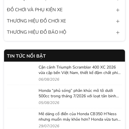
ĐỒ CHƠI VÀ PHỤ KIỆN XE
THƯƠNG HIỆU ĐỒ CHƠI XE
THƯƠNG HIỆU ĐỒ BẢO HỘ
TIN TỨC NỔI BẬT
Cận cảnh Triumph Scrambler 400 XC 2026
vừa cập bến Việt Nam, thiết kế đậm chất phiêu
lưu cùng mức giá dễ tiếp cận
06/08/2026
Honda “phủ sóng” phân khúc mô tô dưới
500cc trong tháng 7/2026 với loạt tân binh
đáng chú ý
05/08/2026
Mê dáng cổ điển của Honda CB350 H’Ness
nhưng muốn máy khỏe hơn? Honda vừa tung
ra lời giải với CB500 mới
29/07/2026