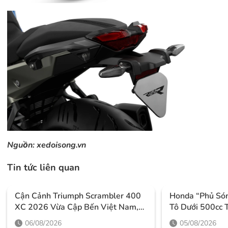
Nguồn:
xedoisong.vn
Tin tức liên quan
Cận Cảnh Triumph Scrambler 400
Honda “phủ Só
XC 2026 Vừa Cập Bến Việt Nam,
Tô Dưới 500cc 
Thiết Kế Đậm Chất Phiêu Lưu Cùng
7/2026 Với Loạ
06/08/2026
05/08/2026