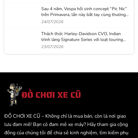
Sau 4 năm, Vespa hồi sinh concept “Pic Nic”
trên Primavera, lần này bắt tay cùng thương
hiệu thời trang Gigi
24/07/2026
Thách thức Harley-Davidson CVO, Indian
trình làng Signature Series với loạt touring
sơn thủ công cực độc
23/07/2026
ĐỒ CHƠI XE CŨ – Không chỉ là mua bán, còn là nơi giao
lưu đam mê! Bạn có đam mê xe máy? Hãy tham gia cộng
đồng của chúng tôi để chia sẻ kinh nghiệm, tìm kiếm phụ