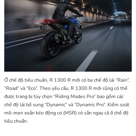
Ở chế độ tiêu chuẩn, R 1300 R mới có ba chế độ lái “Rain”,
“Road” và “Eco”. Theo yêu cầu, R 1300 R mới cũng có thể
được trang bị tùy chọn “Riding Modes Pro” bao gồm các
chế độ lái bổ sung “Dynamic” và “Dynamic Pro”. Kiểm soát
mô-men xoắn kéo động cơ (MSR) có sẵn ngay cả ở chế độ
tiêu chuẩn.