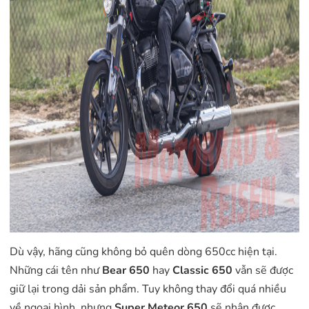
Dù vậy, hãng cũng không bỏ quên dòng 650cc hiện tại.
Những cái tên như
Bear 650
hay
Classic 650
vẫn sẽ được
giữ lại trong dải sản phẩm. Tuy không thay đổi quá nhiều
về ngoại hình, nhưng
Super Meteor 650
sẽ nhận được