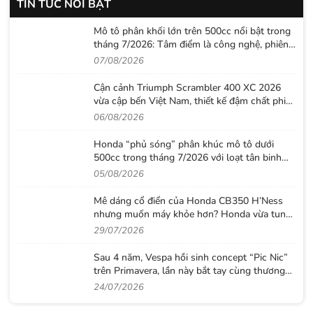
TIN TỨC NỔI BẬT
Mô tô phân khối lớn trên 500cc nổi bật trong
tháng 7/2026: Tâm điểm là công nghệ, phiên
bản giới hạn và những cấu hình “đỉnh”
07/08/2026
Cận cảnh Triumph Scrambler 400 XC 2026
vừa cập bến Việt Nam, thiết kế đậm chất phiêu
lưu cùng mức giá dễ tiếp cận
06/08/2026
Honda “phủ sóng” phân khúc mô tô dưới
500cc trong tháng 7/2026 với loạt tân binh
đáng chú ý
05/08/2026
Mê dáng cổ điển của Honda CB350 H’Ness
nhưng muốn máy khỏe hơn? Honda vừa tung
ra lời giải với CB500 mới
29/07/2026
Sau 4 năm, Vespa hồi sinh concept “Pic Nic”
trên Primavera, lần này bắt tay cùng thương
hiệu thời trang Gigi
24/07/2026