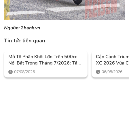
Nguồn:
2banh.vn
Tin tức liên quan
Mô Tô Phân Khối Lớn Trên 500cc
Cận Cảnh Triu
Nổi Bật Trong Tháng 7/2026: Tâm
XC 2026 Vừa C
Điểm Là Công Nghệ, Phiên Bản
Thiết Kế Đậm C
07/08/2026
06/08/2026
Giới Hạn Và Những Cấu Hình
Mức Giá Dễ Tiế
“đỉnh”