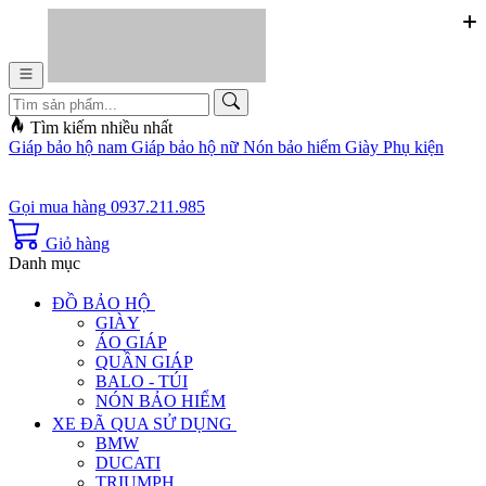
Tìm kiếm nhiều nhất
Giáp bảo hộ nam
Giáp bảo hộ nữ
Nón bảo hiểm
Giày
Phụ kiện
Gọi mua hàng
0937.211.985
Giỏ hàng
Danh mục
ĐỒ BẢO HỘ
GIÀY
ÁO GIÁP
QUẦN GIÁP
BALO - TÚI
NÓN BẢO HIỂM
XE ĐÃ QUA SỬ DỤNG
BMW
DUCATI
TRIUMPH