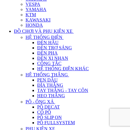
VESPA
YAMAHA
KTM
KAWASAKI
HONDA
ĐỒ CHƠI VÀ PHỤ KIỆN XE
HỆ THỐNG ĐIỆN
ĐÈN HẬU
ĐÈN TRỢ SÁNG
ĐÈN PHA
ĐÈN XI NHAN
CÔNG TẮC
HỆ THỐNG ĐIỆN KHÁC
HỆ THỐNG THẮNG
PEN DẦU
ĐĨA THẮNG
TAY THẮNG - TAY CÔN
HEO THẮNG
PÔ - ỐNG XẢ
PÔ DECAT
CỔ PÔ
PÔ SLIP ON
PÔ FULLSYSTEM
PHỤ KIỆN XE