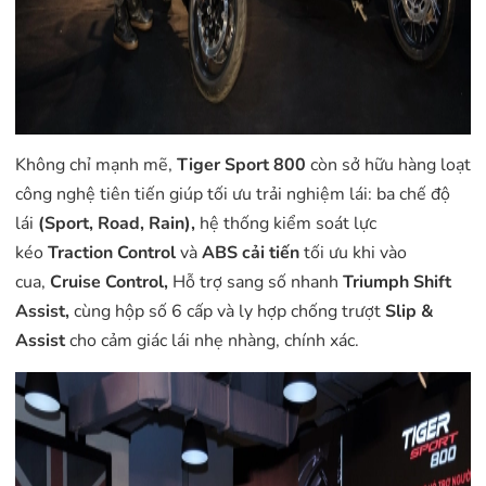
Không chỉ mạnh mẽ,
Tiger Sport 800
còn sở hữu hàng loạt
công nghệ tiên tiến giúp tối ưu trải nghiệm lái: ba chế độ
lái
(Sport, Road, Rain),
hệ thống kiểm soát lực
kéo
Traction Control
và
ABS cải tiến
tối ưu khi vào
cua,
Cruise Control,
Hỗ trợ sang số nhanh
Triumph Shift
Assist,
cùng hộp số 6 cấp và ly hợp chống trượt
Slip &
Assist
cho cảm giác lái nhẹ nhàng, chính xác.