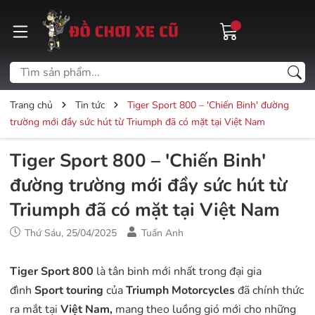
Trang chủ
Tin tức
Tiger Sport 800 – 'Chiến Binh' đường
trường mới đầy sức hút từ Triumph đã có mặt tại Việt Nam
Tiger Sport 800 – 'Chiến Binh'
đường trường mới đầy sức hút từ
Triumph đã có mặt tại Việt Nam
Thứ Sáu, 25/04/2025
Tuấn Anh
Tiger Sport 800
là tân binh mới nhất trong đại gia
đình
Sport touring
của
Triumph Motorcycles
đã chính thức
ra mắt tại
Việt Nam,
mang theo luồng gió mới cho những