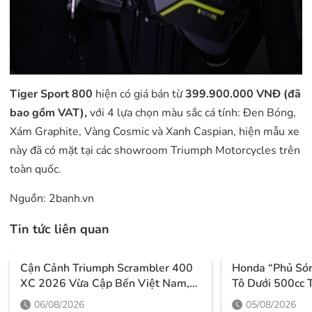
Tiger Sport 800
hiện có giá bán từ
399.900.000 VNĐ (đã
bao gồm VAT),
với 4 lựa chọn màu sắc cá tính: Đen Bóng,
Xám Graphite, Vàng Cosmic và Xanh Caspian, hiện mẫu xe
này đã có mặt tại các showroom Triumph Motorcycles trên
toàn quốc.
Nguồn:
2banh.vn
Tin tức liên quan
Cận Cảnh Triumph Scrambler 400
Honda “phủ Só
XC 2026 Vừa Cập Bến Việt Nam,
Tô Dưới 500cc 
Thiết Kế Đậm Chất Phiêu Lưu Cùng
7/2026 Với Loạ
06/08/2026
05/08/2026