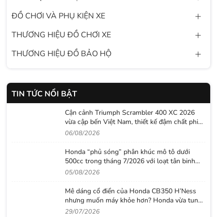
ĐỒ CHƠI VÀ PHỤ KIỆN XE
THƯƠNG HIỆU ĐỒ CHƠI XE
THƯƠNG HIỆU ĐỒ BẢO HỘ
TIN TỨC NỔI BẬT
Cận cảnh Triumph Scrambler 400 XC 2026
vừa cập bến Việt Nam, thiết kế đậm chất phiêu
lưu cùng mức giá dễ tiếp cận
06/08/2026
Honda “phủ sóng” phân khúc mô tô dưới
500cc trong tháng 7/2026 với loạt tân binh
đáng chú ý
05/08/2026
Mê dáng cổ điển của Honda CB350 H’Ness
nhưng muốn máy khỏe hơn? Honda vừa tung
ra lời giải với CB500 mới
29/07/2026