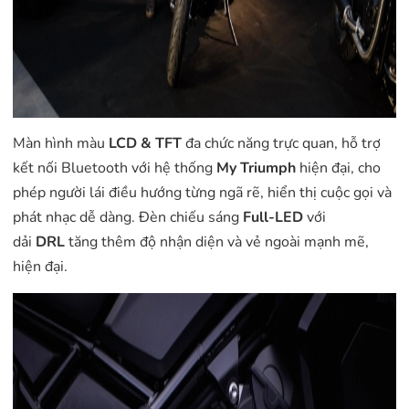
Màn hình màu
LCD & TFT
đa chức năng trực quan, hỗ trợ
kết nối Bluetooth với hệ thống
My Triumph
hiện đại, cho
phép người lái điều hướng từng ngã rẽ, hiển thị cuộc gọi và
phát nhạc dễ dàng. Đèn chiếu sáng
Full-LED
với
dải
DRL
tăng thêm độ nhận diện và vẻ ngoài mạnh mẽ,
hiện đại.