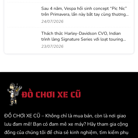
Sau 4 năm, Vespa hồi sinh concept “Pic Nic”
trên Primavera, lần này bắt tay cùng thương
hiệu thời trang Gigi
24/07/2026
Thách thức Harley-Davidson CVO, Indian
trình làng Signature Series với loạt touring
sơn thủ công cực độc
23/07/2026
ĐỒ CHƠI XE CŨ – Không chỉ là mua bán, còn là nơi giao
lưu đam mê! Bạn có đam mê xe máy? Hãy tham gia cộng
đồng của chúng tôi để chia sẻ kinh nghiệm, tìm kiếm phụ