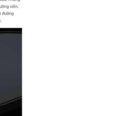
ường viền,
bỏ đường
.