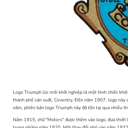
Logo Triumph lúc mới khởi nghiệp là một hình chiếc khi
thành phố sản xuất, Coventry. Đến năm 1907, logo này đ
năm, phiên bản logo Triumph này đã tồn tại qua nhiều thi
Năm 1915, chữ "Motors" được thêm vào logo, đưa thiết k
trong những năm 1920. Một thay đổi nhỏ vào năm 1932 kh