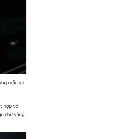
từng mẫu xe.
t hợp với
go chữ vàng