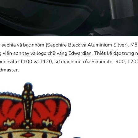
saphia và bạc nhôm (Sapphire Black và Aluminium Silver). Mỗi
ng viền sơn tay và logo chữ vàng Edwardian. Thiết kế đặc trưng
a Bonneville T100 và T120, sự mạnh mẽ của Scrambler 900, 12
edmaster.