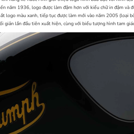
 Đến năm 1936, logo được làm đậm hơn với kiểu chữ in đậm và đ
ắt logo màu xanh, tiếp tục được làm mới vào năm 2005 (loại 
i giản lần đầu tiên xuất hiện, cùng với biểu tượng hình tam giác