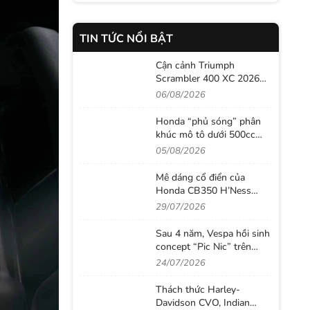
TIN TỨC NỔI BẬT
Cận cảnh Triumph
Scrambler 400 XC 2026
vừa cập bến Việt Nam,
06/08/2026
thiết kế đậm chất phiêu
lưu cùng mức giá dễ tiếp
Honda “phủ sóng” phân
cận
khúc mô tô dưới 500cc
trong tháng 7/2026 với
05/08/2026
loạt tân binh đáng chú ý
Mê dáng cổ điển của
Honda CB350 H’Ness
nhưng muốn máy khỏe
29/07/2026
hơn? Honda vừa tung ra
lời giải với CB500 mới
Sau 4 năm, Vespa hồi sinh
concept “Pic Nic” trên
Primavera, lần này bắt tay
24/07/2026
cùng thương hiệu thời
trang Gigi
Thách thức Harley-
Davidson CVO, Indian