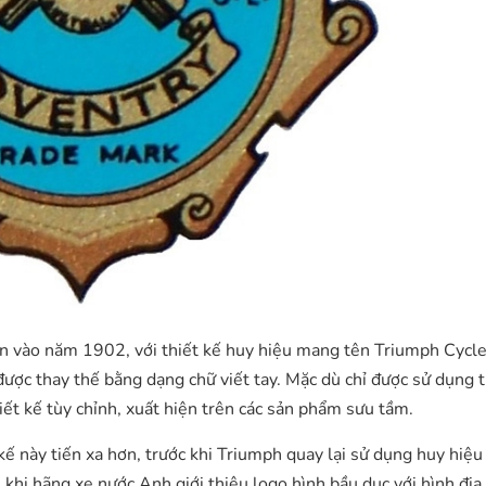
ên vào năm 1902, với thiết kế huy hiệu mang tên Triumph Cycle
ược thay thế bằng dạng chữ viết tay. Mặc dù chỉ được sử dụng 
ết kế tùy chỉnh, xuất hiện trên các sản phẩm sưu tầm.
ế này tiến xa hơn, trước khi Triumph quay lại sử dụng huy hiệ
i hãng xe nước Anh giới thiệu logo hình bầu dục với hình địa