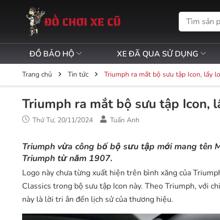
ĐỒ BẢO HỘ
XE ĐÃ QUA SỬ DỤNG
Trang chủ
Tin tức
Triumph ra mắt bộ sưu tập Icon, lấy 
Triumph ra mắt bộ sưu tập Icon, 
Thứ Tư, 20/11/2024
Tuấn Anh
Triumph vừa công bố bộ sưu tập mới mang tên Mod
Triumph từ năm 1907.
Logo này chưa từng xuất hiện trên bình xăng của Trium
Classics trong bộ sưu tập Icon này. Theo Triumph, với ch
này là lời tri ân đến lịch sử của thương hiệu.