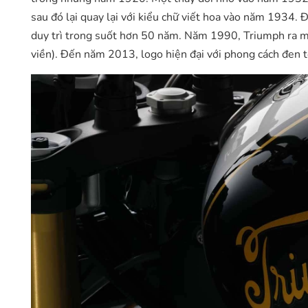
sau đó lại quay lại với kiểu chữ viết hoa vào năm 1934.
duy trì trong suốt hơn 50 năm. Năm 1990, Triumph ra m
viền). Đến năm 2013, logo hiện đại với phong cách đen tố