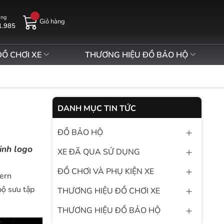
àng
Giỏ hàng
1.985
ĐỒ CHƠI XE
THƯƠNG HIỆU ĐỒ BẢO HỘ
DANH MỤC TIN TỨC
ĐỒ BẢO HỘ
inh logo
XE ĐÃ QUA SỬ DỤNG
ĐỒ CHƠI VÀ PHỤ KIỆN XE
dern
bộ sưu tập
THƯƠNG HIỆU ĐỒ CHƠI XE
THƯƠNG HIỆU ĐỒ BẢO HỘ