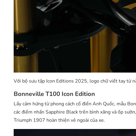
Với bộ sưu tập Icon Editions 2025, logo chữ viết tay từ
Bonneville T100 Icon Edition
Lấy cảm hứng từ phong cách cổ điển Anh Quốc, mẫu Bonn
các điểm nhấn Sapphire Black trên bình xăng và ốp sườn,
Triumph 1907 hoàn thiện vẻ ngoài của xe.