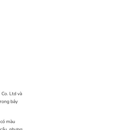
 Co. Ltd và
trong bảy
u có màu
 cầu, nhưng